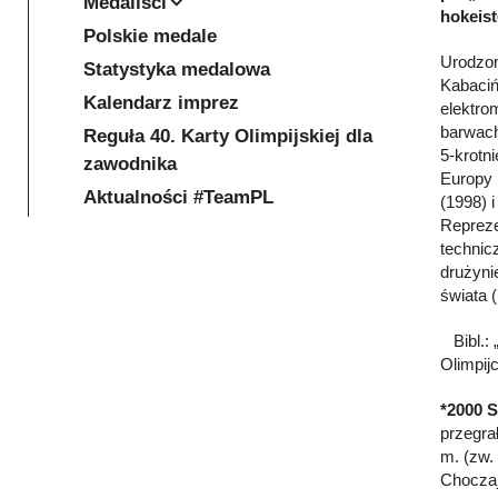
Medaliści
hokeist
Polskie medale
Urodzon
Statystyka medalowa
Kabaciń
Kalendarz imprez
elektro
barwach
Reguła 40. Karty Olimpijskiej dla
5-krotn
zawodnika
Europy 
Aktualności #TeamPL
(1998) i
Repreze
technic
drużyni
świata 
Bibl.: „
Olimpij
*2000 
przegra
m. (zw.
Chocza