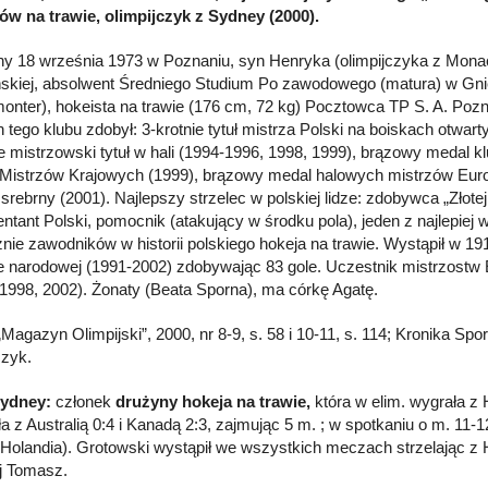
ów na trawie, olimpijczyk z Sydney (2000).
y 18 września 1973 w Poznaniu, syn Henryka (olimpijczyka z Mona
skiej, absolwent Średniego Studium Po zawodowego (matura) w Gnie
monter), hokeista na trawie (176 cm, 72 kg) Pocztowca TP S. A. Poz
 tego klubu zdobył: 3-krotnie tytuł mistrza Polski na boiskach otwart
ie mistrzowski tytuł w hali (1994-1996, 1998, 1999), brązowy medal
Mistrzów Krajowych (1999), brązowy medal halowych mistrzów Eur
 srebrny (2001). Najlepszy strzelec w polskiej lidze: zdobywca „Złotej
ntant Polski, pomocnik (atakujący w środku pola), jeden z najlepiej
znie zawodników w historii polskiego hokeja na trawie. Wystąpił w 1
e narodowej (1991-2002) zdobywając 83 gole. Uczestnik mistrzostw 
(1998, 2002). Żonaty (Beata Sporna), ma córkę Agatę.
Magazyn Olimpijski”, 2000, nr 8-9, s. 58 i 10-11, s. 114; Kronika Spor
czyk.
Sydney:
członek
drużyny hokeja na trawie,
która w elim. wygrała z 
ła z Australią 0:4 i Kanadą 2:3, zajmując 5 m. ; w spotkaniu o m. 11-
 Holandia). Grotowski wystąpił we wszystkich meczach strzelając z 
j Tomasz.