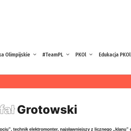
ka Olimpijskie
#TeamPL
PKOl
Edukacja PKOl
fał
Grotowski
ociu”, technik elektromonter, najsławniejszy z licznego „klanu”