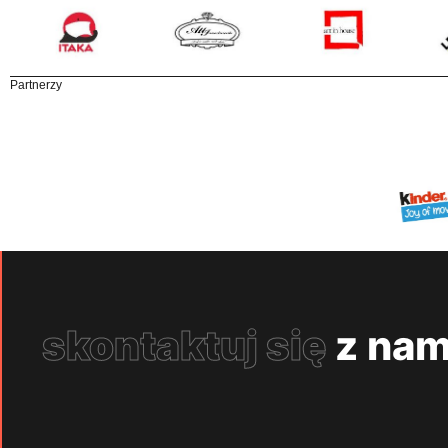
Partnerzy
skontaktuj się
z nam