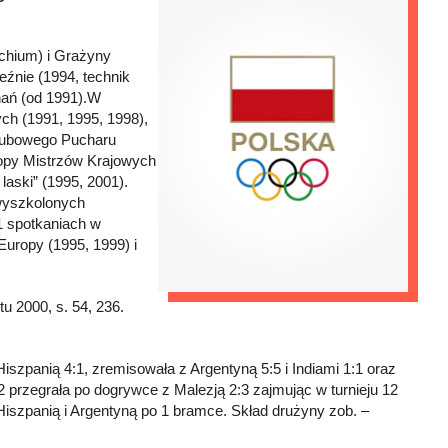
chium) i Grażyny
źnie (1994, technik
nań (od 1991).W
ych (1991, 1995, 1998),
 klubowego Pucharu
opy Mistrzów Krajowych
 laski” (1995, 2001).
 wyszkolonych
91 spotkaniach w
Europy (1995, 1999) i
tu 2000, s. 54, 236.
Hiszpanią 4:1, zremisowała z Argentyną 5:5 i Indiami 1:1 oraz
12 przegrała po dogrywce z Malezją 2:3 zajmując w turnieju 12
Hiszpanią i Argentyną po 1 bramce. Skład drużyny zob. –