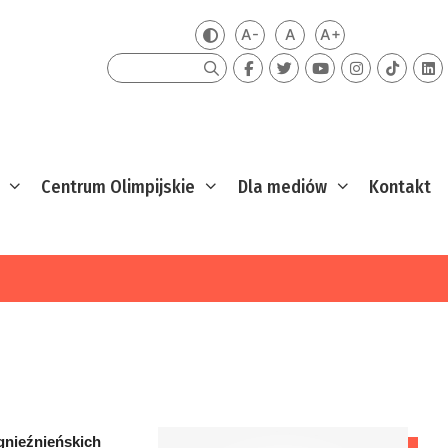
A-
A
A+
Zmień kontrast
Mniejsza czcionka
Domyślna czcionka
Większa czcion
Szukaj
Centrum Olimpijskie
Dla mediów
Kontakt
 gnieźnieńskich