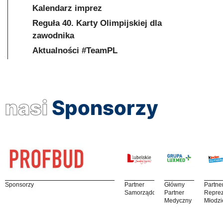
Kalendarz imprez
Reguła 40. Karty Olimpijskiej dla
zawodnika
Aktualności #TeamPL
nasi
Sponsorzy
Sponsorzy
Partner
Główny
Partne
Samorządowy
Partner
Reprez
Medyczny
Młodzi