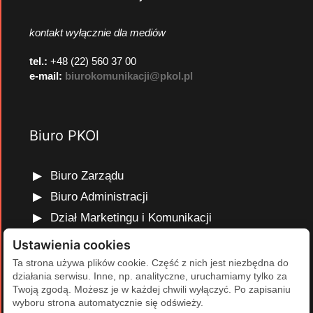
kontakt wyłącznie dla mediów
tel.:
+48 (22) 560 37 00
e-mail:
biurokomunikacji@pkol.pl
Biuro PKOl
Biuro Zarządu
Biuro Administracji
Dział Marketingu i Komunikacji
Dział Edukacji Olimpijskiej
Ustawienia cookies
Dział Finansów i Kadr
Ta strona używa plików cookie. Część z nich jest niezbędna do
działania serwisu. Inne, np. analityczne, uruchamiamy tylko za
Dział Projektów Olimpijskich
Twoją zgodą. Możesz je w każdej chwili wyłączyć. Po zapisaniu
Dział Programów Rozwojowych
wyboru strona automatycznie się odświeży.