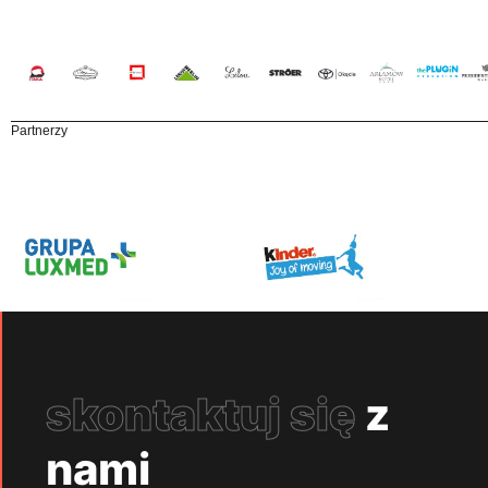
Partnerzy
skontaktuj się
z
nami