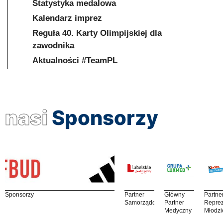
Statystyka medalowa
Kalendarz imprez
Reguła 40. Karty Olimpijskiej dla
zawodnika
Aktualności #TeamPL
nasi
Sponsorzy
Sponsorzy
Partner
Główny
Partne
Samorządowy
Partner
Reprez
Medyczny
Młodzi