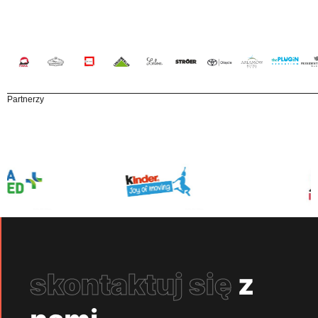
Partnerzy
skontaktuj się
z