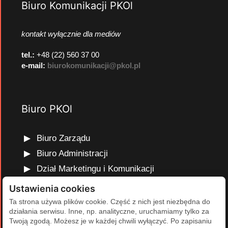
Biuro Komunikacji PKOl
kontakt wyłącznie dla mediów
tel.:
+48 (22) 560 37 00
e-mail:
biurokomunikacji@pkol.pl
Biuro PKOl
Biuro Zarządu
Biuro Administracji
Dział Marketingu i Komunikacji
Dział Edukacji Olimpijskiej
Ustawienia cookies
Dział Finansów i Kadr
Ta strona używa plików cookie. Część z nich jest niezbędna do
działania serwisu. Inne, np. analityczne, uruchamiamy tylko za
Dział Projektów Olimpijskich
Twoją zgodą. Możesz je w każdej chwili wyłączyć. Po zapisaniu