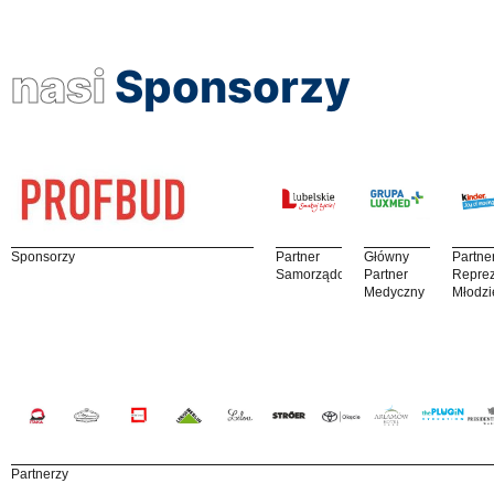
nasi
Sponsorzy
Sponsorzy
Partner
Główny
Partne
Samorządowy
Partner
Reprez
Medyczny
Młodzi
Partnerzy