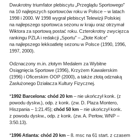
Dwukrotny triumfator plebiscytu „Przeglądu Sportowego”
na 10 najlepszych sportowców roku w Polsce – w latach
1998 i 2000. W 1998 wygrał plebiscyt Telewizji Polskiej
na najlepszego sportowca sezonu w kraju oraz otrzymał
Wiktora za sportową postać roku. Czterokrotny zwycięzca
rankingu PZLA i redakcji „Sportu” – „Złote Kolce”
na najlepszego lekkoatletę sezonu w Polsce (1990, 1996,
1997, 2000).
Odznaczony m.in. złotym Medalem za Wybitne
Osiągnięcia Sportowe (1996), Krzyżem Kawalerskim
(1996) i Oficerskim OOP (2000), a także złotą odznaką
Zasłużonego Działacza Kultury Fizycznej.
*
1992 Barcelona: chód 20 km
– nie ukończył konk. (z
powodu dyskw.), odp. z konk. (zw. D. Plaza Montero,
Hiszpania – 1:21.45);
chód 50 km
– nie ukończył konk.
z powodu dyskw., odp. z konk. (zw. A. Perłow, WNP –
3:50.13).
*
1996 Atlanta: chód 20 km
– 8. msc na 61 start. z czasem