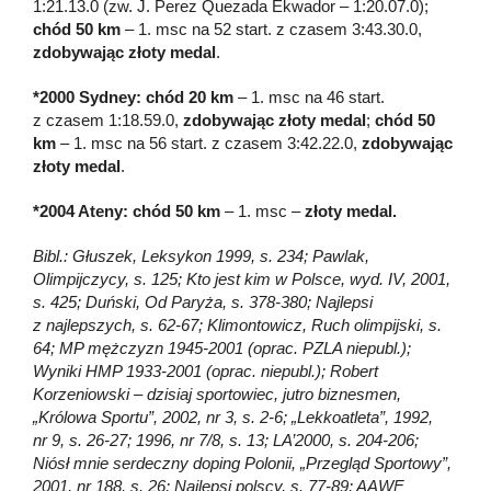
1:21.13.0 (zw. J. Perez Quezada Ekwador – 1:20.07.0);
chód 50 km
– 1. msc na 52 start. z czasem 3:43.30.0,
zdobywając złoty medal
.
*2000 Sydney: chód 20 km
– 1. msc na 46 start.
z czasem 1:18.59.0,
zdobywając złoty medal
;
chód 50
km
– 1. msc na 56 start. z czasem 3:42.22.0,
zdobywając
złoty medal
.
*2004 Ateny: chód 50 km
– 1. msc –
złoty medal.
Bibl.: Głuszek, Leksykon 1999, s. 234; Pawlak,
Olimpijczycy, s. 125; Kto jest kim w Polsce, wyd. IV, 2001,
s. 425; Duński, Od Paryża, s. 378-380; Najlepsi
z najlepszych, s. 62-67; Klimontowicz, Ruch olimpijski, s.
64; MP mężczyzn 1945-2001 (oprac. PZLA niepubl.);
Wyniki HMP 1933-2001 (oprac. niepubl.); Robert
Korzeniowski – dzisiaj sportowiec, jutro biznesmen,
„Królowa Sportu”, 2002, nr 3, s. 2-6; „Lekkoatleta”, 1992,
nr 9, s. 26-27; 1996, nr 7/8, s. 13; LA’2000, s. 204-206;
Niósł mnie serdeczny doping Polonii, „Przegląd Sportowy”,
2001, nr 188, s. 26; Najlepsi polscy, s. 77-89; AAWF