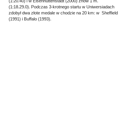
(1:20.40) i w Eisenhüttenstadt (2000) znów 1 m.
(1:18.29.0). Podczas 3-krotnego startu w Uniwersiadach
zdobył dwa złote medale w chodzie na 20 km: w Sheffield
(1991) i Buffalo (1993).