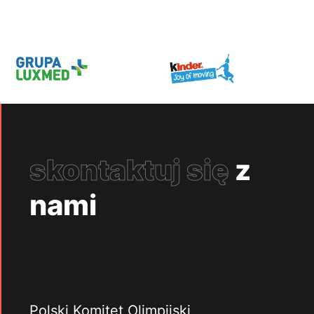
skontaktuj się
z
nami
Polski Komitet Olimpijski