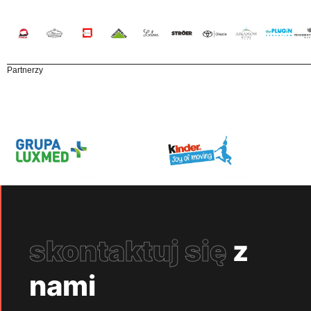
Partnerzy
skontaktuj się
z
nami