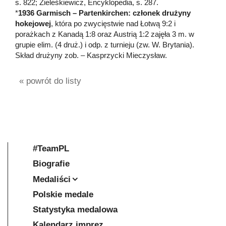
s. 822; Zieleśkiewicz, Encyklopedia, s. 287.
*
1936 Garmisch – Partenkirchen: członek drużyny
hokejowej
, która po zwycięstwie nad Łotwą 9:2 i
porażkach z Kanadą 1:8 oraz Austrią 1:2 zajęła 3 m. w
grupie elim. (4 druż.) i odp. z turnieju (zw. W. Brytania).
Skład drużyny zob. – Kasprzycki Mieczysław.
« powrót do listy
#TeamPL
Biografie
Medaliści
Polskie medale
Statystyka medalowa
Kalendarz imprez