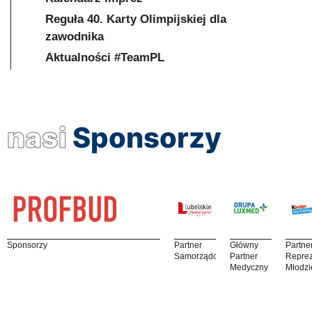
Reguła 40. Karty Olimpijskiej dla
zawodnika
Aktualności #TeamPL
nasi
Sponsorzy
Sponsorzy
Partner
Główny
Partne
Samorządowy
Partner
Reprez
Medyczny
Młodzi