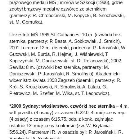
brązowego medalu MŚ juniorów w Szkocji (1996), gdzie
zdobył brązowy medal w czwórce ze sternikiem
(partnerzy: R. Chrobociński, M. Kopycki, B. Snochowski,
st. M. Gomułka).
Uczestnik MŚ 1999 St. Catharines: 10 m. (czwórki bez
sternika, partnerzy: P. Basta, A. Sobkowiak, J. Streich),
2001 Lucerna: 12 m. (ósemki, partnerzy: P. Jarosiński, W.
Gutowski, M. Burda, R. Hejmej, J. Wiśniewski, T.
Kopczyński, M. Daniszewski, st. D. Trojanowski), 2002
Sewilla: 8 m. (czwórki bez sternika, partnerzy: M.
Daniszewski, P. Jarosiński, R. Smoliński). Akademicki
wicemistrz świata 1998 Zagrzeb (ósemki, partnerzy: R.
Król, S. Kruszkowski, R. Smoliński, A. Latała, G.
Pietrowicz, M. Szefler, M. Wika, st. T. Leonowicz).
*2000 Sydney: wioślarstwo, czwórki bez sternika
– 4 m.
w II przedb. (4 osady) z czasem 6:22.0, 4. miejsce w rep.
(4 osady) z czasem 6:15.75, odp. z konk, zajmując
ostatnie 13. miejsce w konkursie (zw. W. Brytania –
5:56.24). Partnerami R. w osadzie byli: P. Jarosiński, R.
Smoliński i A. Sobkowiak.