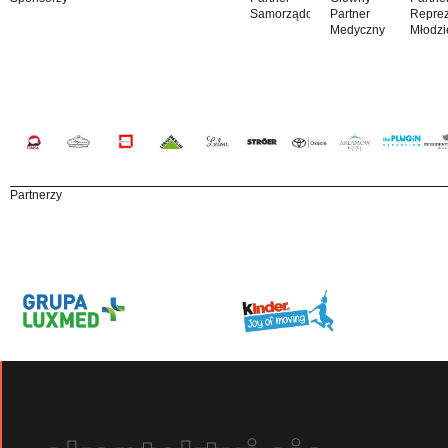
Samorządowy
Partner
Reprez
Medyczny
Młodzi
Partnerzy