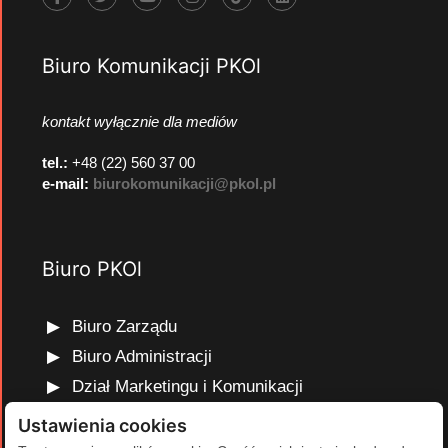
Biuro Komunikacji PKOl
kontakt wyłącznie dla mediów
tel.:
+48 (22) 560 37 00
e-mail:
biurokomunikacji@pkol.pl
Biuro PKOl
Biuro Zarządu
Biuro Administracji
Dział Marketingu i Komunikacji
Dział Edukacji Olimpijskiej
Ustawienia cookies
Dział Finansów i Kadr