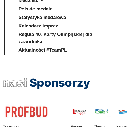
Medaliści
Polskie medale
Statystyka medalowa
Kalendarz imprez
Reguła 40. Karty Olimpijskiej dla
zawodnika
Aktualności #TeamPL
nasi
Sponsorzy
Sponsorzy
Partner
Główny
Partne