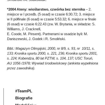
*2004 Ateny: wioślarstwo, czwórka bez sternika
– 2.
miejsce w I przedb. (5 osad) w czasie 6:30.72; 3. miejsce
w II półfinale (6 osad) w czasie 5:53.32; 6. miejsce w finale
(6 osad) w czasie 6:22.43 (zw. W. Brytania, w składzie: S.
Williams, J. Cracknell,
E. Coode, M. Pinsent). Partnerami w osadzie byli: M.
Daniszewski, J. Godek i R. Smoliński.
Bibl.: Magazyn Olimpijski, 2000, nr 8/9, s. 93, nr 10/11, s.
133; Kronika sportu 2000, s. 221, 236; Kronika sportu 2001,
s. 224; Kobendza, 80 lat PZTW, s. 104, 137; USC Toruń,
AU 1056 /1978; Wywiad środowiskowy (ankieta wypełniona
przez zawodnika).
#TeamPL
Biografie