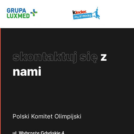
skontaktuj się
z
nami
Polski Komitet Olimpijski
ul. Wybrzeże Gdyńskie 4