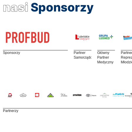
nasi
Sponsorzy
Sponsorzy
Partner
Główny
Partne
Samorządowy
Partner
Reprez
Medyczny
Młodzi
Partnerzy