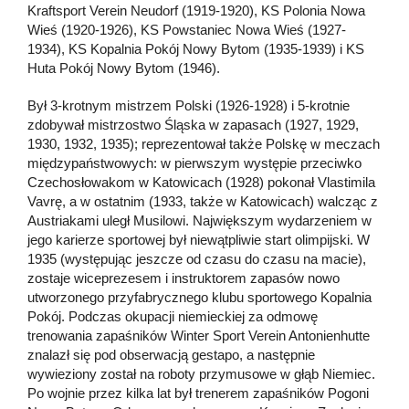
Kraftsport Verein Neudorf (1919-1920), KS Polonia Nowa
Wieś (1920-1926), KS Powstaniec Nowa Wieś (1927-
1934), KS Kopalnia Pokój Nowy Bytom (1935-1939) i KS
Huta Pokój Nowy Bytom (1946).
Był 3-krotnym mistrzem Polski (1926-1928) i 5-krotnie
zdobywał mistrzostwo Śląska w zapasach (1927, 1929,
1930, 1932, 1935); reprezentował także Polskę w meczach
międzypaństwowych: w pierwszym występie przeciwko
Czechosłowakom w Katowicach (1928) pokonał Vlastimila
Vavrę, a w ostatnim (1933, także w Katowicach) walcząc z
Austriakami uległ Musilowi. Największym wydarzeniem w
jego karierze sportowej był niewątpliwie start olimpijski. W
1935 (występując jeszcze od czasu do czasu na macie),
zostaje wiceprezesem i instruktorem zapasów nowo
utworzonego przyfabrycznego klubu sportowego Kopalnia
Pokój. Podczas okupacji niemieckiej za odmowę
trenowania zapaśników Winter Sport Verein Antonienhutte
znalazł się pod obserwacją gestapo, a następnie
wywieziony został na roboty przymusowe w głąb Niemiec.
Po wojnie przez kilka lat był trenerem zapaśników Pogoni