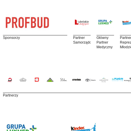
Sponsorzy
Partner
Główny
Partne
Samorządowy
Partner
Reprez
Medyczny
Młodzi
Partnerzy