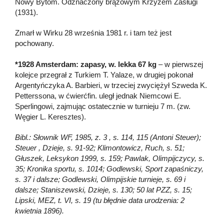
Nowy Bytom. Odznaczony brązowym Krzyżem Zasługi
(1931).
Zmarł w Wirku 28 września 1981 r. i tam też jest
pochowany.
*1928 Amsterdam: zapasy, w. lekka 67 kg
– w pierwszej
kolejce przegrał z Turkiem T. Yalaze, w drugiej pokonał
Argentyńczyka A. Barbieri, w trzeciej zwyciężył Szweda K.
Petterssona, w ćwierćfin. uległ jednak Niemcowi E.
Sperlingowi, zajmując ostatecznie w turnieju 7 m. (zw.
Węgier L. Keresztes).
Bibl.: Słownik WF, 1985, z. 3 , s. 114, 115 (Antoni Steuer);
Steuer , Dzieje, s. 91-92; Klimontowicz, Ruch, s. 51;
Głuszek, Leksykon 1999, s. 159; Pawlak, Olimpijczycy, s.
35; Kronika sportu, s. 1014; Godlewski, Sport zapaśniczy,
s. 37 i dalsze; Godlewski, Olimpijskie turnieje, s. 69 i
dalsze; Staniszewski, Dzieje, s. 130; 50 lat PZZ, s. 15;
Lipski, MEZ, t. VI, s. 19 (tu błędnie data urodzenia: 2
kwietnia 1896).