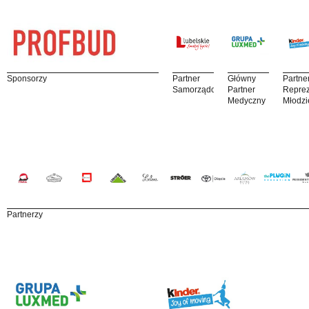
Sponsorzy
Partner
Główny
Partne
Samorządowy
Partner
Reprez
Medyczny
Młodzi
Partnerzy