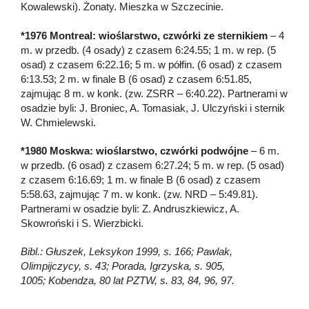
Kowalewski). Żonaty. Mieszka w Szczecinie.
*1976 Montreal: wioślarstwo, czwórki ze sternikiem
– 4
m. w przedb. (4 osady) z czasem 6:24.55; 1 m. w rep. (5
osad) z czasem 6:22.16; 5 m. w półfin. (6 osad) z czasem
6:13.53; 2 m. w finale B (6 osad) z czasem 6:51.85,
zajmując 8 m. w konk. (zw. ZSRR – 6:40.22). Partnerami w
osadzie byli: J. Broniec, A. Tomasiak, J. Ulczyński i sternik
W. Chmielewski.
*1980 Moskwa: wioślarstwo, czwórki podwójne
– 6 m.
w przedb. (6 osad) z czasem 6:27.24; 5 m. w rep. (5 osad)
z czasem 6:16.69; 1 m. w finale B (6 osad) z czasem
5:58.63, zajmując 7 m. w konk. (zw. NRD – 5:49.81).
Partnerami w osadzie byli: Z. Andruszkiewicz, A.
Skowroński i S. Wierzbicki.
Bibl.: Głuszek, Leksykon 1999, s. 166; Pawlak,
Olimpijczycy, s. 43; Porada, Igrzyska, s. 905,
1005; Kobendza, 80 lat PZTW, s. 83, 84, 96, 97.