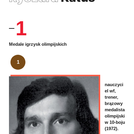
1
Medale igrzysk olimpijskich
1
nauczyci
el wf,
trener,
brązowy
medalista
olimpijski
w 10-boju
(1972).