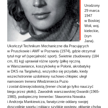
Urodzony
29 marca
1947
w Boskiej
Woli, woj.
kieleckie,
(syn
Jana).
Ukończył Technikum Mechaniczne dla Pracujących
w Pruszkowie i AWF w Poznaniu (1974), gdzie otrzymał
tytuł mgr wf (specjalność sport). Świetnie zbudowany (184
cm, 81 kg) uprawiał różne sporty (piłkę ręczną
w Warszawiance, koszykówkę w Polonii, akrobatykę
w DKS na Targówku), wszystko się przydało, kiedy
wszechstronnie uzdolniony ruchowo chłopiec uległ
namowom trenera Włodzimierza Puzio
i został dziesięcioboistą (trener chciał go tylko nauczyć
biegu przez płotki). Zawodnik warszawskiej Gwardii (1965-
1980), podopieczny trenerów: Sławomira Nowaka
i Andrzeja Mankiewicza, fanatycznie oddany swojej
dyscyplinie sportu i robiący szybkie postępy, głównie chyba