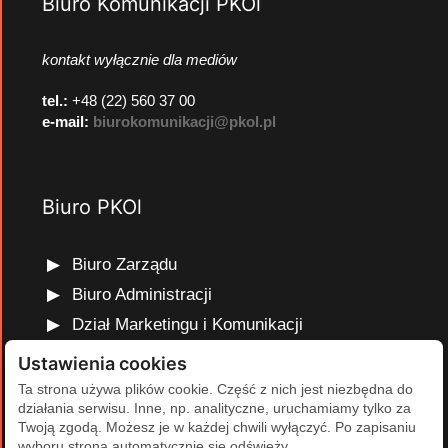
Biuro Komunikacji PKOl
kontakt wyłącznie dla mediów
tel.:
+48 (22) 560 37 00
e-mail:
biurokomunikacji@pkol.pl
Biuro PKOl
Biuro Zarządu
Biuro Administracji
Dział Marketingu i Komunikacji
Dział Edukacji Olimpijskiej
Ustawienia cookies
Dział Finansów i Kadr
Ta strona używa plików cookie. Część z nich jest niezbędna do
działania serwisu. Inne, np. analityczne, uruchamiamy tylko za
Dział Projektów Olimpijskich
Twoją zgodą. Możesz je w każdej chwili wyłączyć. Po zapisaniu
Dział Programów Rozwojowych
wyboru strona automatycznie się odświeży.