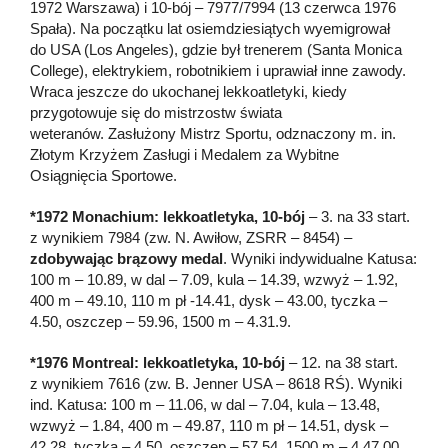
1972 Warszawa) i 10-bój – 7977/7994 (13 czerwca 1976
Spała). Na początku lat osiemdziesiątych wyemigrował
do USA (Los Angeles), gdzie był trenerem (Santa Monica
College), elektrykiem, robotnikiem i uprawiał inne zawody.
Wraca jeszcze do ukochanej lekkoatletyki, kiedy
przygotowuje się do mistrzostw świata
weteranów. Zasłużony Mistrz Sportu, odznaczony m. in.
Złotym Krzyżem Zasługi i Medalem za Wybitne
Osiągnięcia Sportowe.
*1972 Monachium: lekkoatletyka, 10-bój
– 3. na 33 start.
z wynikiem 7984 (zw. N. Awiłow, ZSRR – 8454) –
zdobywając brązowy medal
. Wyniki indywidualne Katusa:
100 m – 10.89, w dal – 7.09, kula – 14.39, wzwyż – 1.92,
400 m – 49.10, 110 m pł -14.41, dysk – 43.00, tyczka –
4.50, oszczep – 59.96, 1500 m – 4.31.9.
*1976 Montreal: lekkoatletyka, 10-bój
– 12. na 38 start.
z wynikiem 7616 (zw. B. Jenner USA – 8618 RŚ). Wyniki
ind. Katusa: 100 m – 11.06, w dal – 7.04, kula – 13.48,
wzwyż – 1.84, 400 m – 49.87, 110 m pł – 14.51, dysk –
42.28, tyczka – 4.50, oszczep – 57.54, 1500 m – 4.47.00.