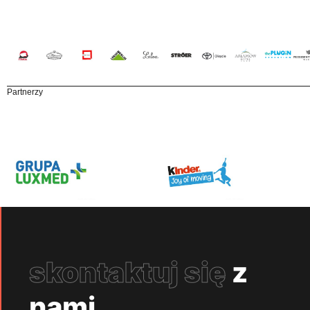
Partnerzy
skontaktuj się
z
nami