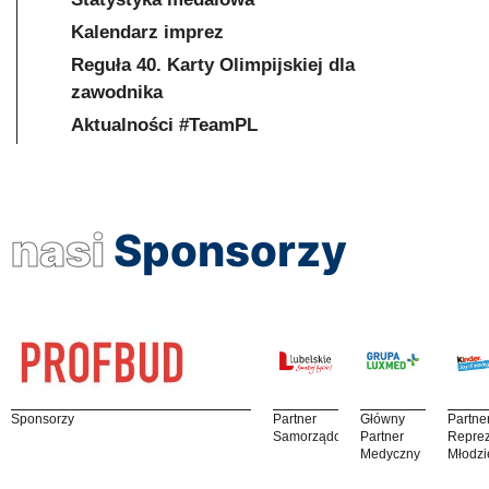
Kalendarz imprez
Reguła 40. Karty Olimpijskiej dla
zawodnika
Aktualności #TeamPL
nasi
Sponsorzy
Sponsorzy
Partner
Główny
Partne
Samorządowy
Partner
Reprez
Medyczny
Młodzi