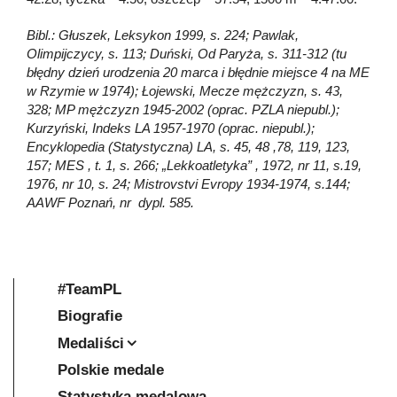
Bibl.: Głuszek, Leksykon 1999, s. 224; Pawlak,
Olimpijczycy, s. 113; Duński, Od Paryża, s. 311-312 (tu
błędny dzień urodzenia 20 marca i błędnie miejsce 4 na ME
w Rzymie w 1974); Łojewski, Mecze mężczyzn, s. 43,
328; MP mężczyzn 1945-2002 (oprac. PZLA niepubl.);
Kurzyński, Indeks LA 1957-1970 (oprac. niepubl.);
Encyklopedia (Statystyczna) LA, s. 45, 48 ,78, 119, 123,
157; MES , t. 1, s. 266; „Lekkoatletyka” , 1972, nr 11, s.19,
1976, nr 10, s. 24; Mistrovstvi Evropy 1934-1974, s.144;
AAWF Poznań, nr dypl. 585.
#TeamPL
Biografie
Medaliści
Polskie medale
Statystyka medalowa