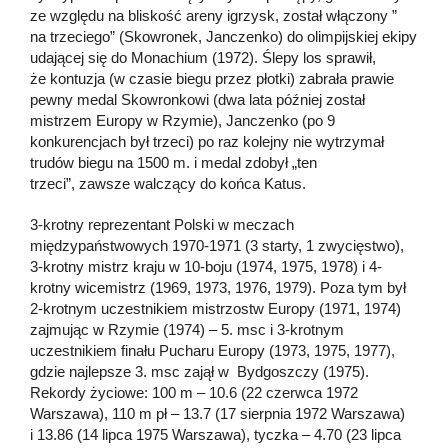
ze względu na bliskość areny igrzysk, został włączony ”
na trzeciego” (Skowronek, Janczenko) do olimpijskiej ekipy
udającej się do Monachium (1972). Ślepy los sprawił,
że kontuzja (w czasie biegu przez płotki) zabrała prawie
pewny medal Skowronkowi (dwa lata później został
mistrzem Europy w Rzymie), Janczenko (po 9
konkurencjach był trzeci) po raz kolejny nie wytrzymał
trudów biegu na 1500 m. i medal zdobył „ten
trzeci”, zawsze walczący do końca Katus.
3-krotny reprezentant Polski w meczach
międzypaństwowych 1970-1971 (3 starty, 1 zwycięstwo),
3-krotny mistrz kraju w 10-boju (1974, 1975, 1978) i 4-
krotny wicemistrz (1969, 1973, 1976, 1979). Poza tym był
2-krotnym uczestnikiem mistrzostw Europy (1971, 1974)
zajmując w Rzymie (1974) – 5. msc i 3-krotnym
uczestnikiem finału Pucharu Europy (1973, 1975, 1977),
gdzie najlepsze 3. msc zajął w Bydgoszczy (1975).
Rekordy życiowe: 100 m – 10.6 (22 czerwca 1972
Warszawa), 110 m pł – 13.7 (17 sierpnia 1972 Warszawa)
i 13.86 (14 lipca 1975 Warszawa), tyczka – 4.70 (23 lipca