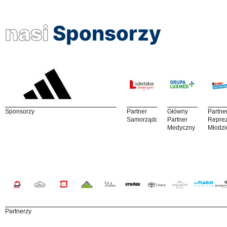
nasi
Sponsorzy
Sponsorzy
Partner
Główny
Partne
Samorządowy
Partner
Reprez
Medyczny
Młodzi
Partnerzy