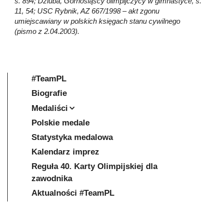
s. 894; Dziuba, Górnośląscy olimpijczycy w gimnastyce, s.
11, 54; USC Rybnik, AZ 667/1998 – akt zgonu
umiejscawiany w polskich księgach stanu cywilnego
(pismo z 2.04.2003).
#TeamPL
Biografie
Medaliści
Polskie medale
Statystyka medalowa
Kalendarz imprez
Reguła 40. Karty Olimpijskiej dla
zawodnika
Aktualności #TeamPL