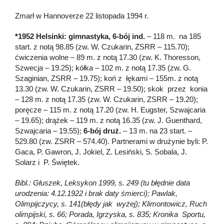
Zmarł w Hannoverze 22 listopada 1994 r.
*1952 Helsinki: gimnastyka, 6-bój ind.
– 118 m. na 185
start. z notą 98.85 (zw. W. Czukarin, ZSRR – 115.70);
ćwiczenia wolne – 89 m. z notą 17.30 (zw. K. Thoresson,
Szwecja – 19.25); kółka – 102 m. z notą 17.35 (zw. G.
Szaginian, ZSRR – 19.75); koń z łękami – 155m. z notą
13.30 (zw. W. Czukarin, ZSRR – 19.50); skok przez konia
– 128 m. z notą 17.35 (zw. W. Czukarin, ZSRR – 19.20);
poręcze – 115 m. z notą 17.20 (zw. H. Eugster, Szwajcaria
– 19.65); drążek – 119 m. z notą 16.35 (zw. J. Guenthard,
Szwajcaria – 19.55);
6-bój
druż.
– 13 m. na 23 start. –
529.80 (zw. ZSRR – 574.40). Partnerami w drużynie byli: P.
Gaca, P. Gawron, J. Jokiel, Z. Lesiński, S. Sobala, J.
Solarz i P. Świętek.
Bibl.: Głuszek, Leksykon 1999, s. 249 (tu błędnie data
urodzenia: 4.12.1922 i brak daty śmierci); Pawlak,
Olimpijczycy, s. 141(błędy jak wyżej); Klimontowicz, Ruch
olimpijski, s. 66; Porada, Igrzyska, s. 835; Kronika Sportu,