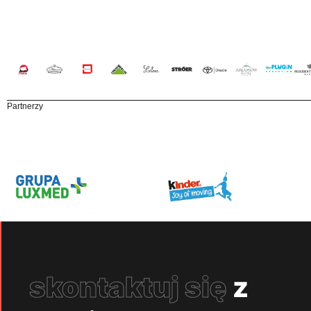
Partnerzy
skontaktuj się
z