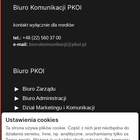
Biuro Komunikacji PKOl
kontakt wyłącznie dla mediów
tel.:
+48 (22) 560 37 00
e-mail:
biurokomunikacji@pkol.pl
Biuro PKOl
Biuro Zarządu
Biuro Administracji
Dział Marketingu i Komunikacji
Dział Edukacji Olimpijskiej
Ustawienia cookies
Dział Finansów i Kadr
Ta strona używa plików cookie. Część z nich jest niezbędna do
działania serwisu. Inne, np. analityczne, uruchamiamy tylko za
Dział Projektów Olimpijskich
Twoją zgodą. Możesz je w każdej chwili wyłączyć. Po zapisaniu