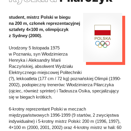
student, mistrz Polski w biegu
na 200 m, członek reprezentacyjnej
sztafety 4×100 m, olimpijczyk
z Sydney (2000).
Urodzony 5 listopada 1975
w Poznaniu, syn Włodzimierza
Henryka i Aleksandry Marii
Raczyńskiej, absolwent Wydziału
Elektrycznego miejscowej Politechniki
(?), lekkoatleta (177 cm / 72 kg) poznańskiej Olimpii (1990-
2002), podopieczny trenerów: Włodzimierza Pilarczyka
(ojciec, również sprinter) i Tadeusza Osika, specjalizujący
się w biegach krótkich.
6-krotny reprezentant Polski w meczach
międzypaństwowych 1996-1999 (9 startów, 2 zwycięstwa
indywidualne) i 5-krotny mistrz Polski: 200 m (1996, 1997),
4×100 m (2000, 2001, 2002) oraz 4-krotny mistrz w hali: 60