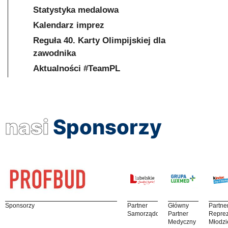
Statystyka medalowa
Kalendarz imprez
Reguła 40. Karty Olimpijskiej dla
zawodnika
Aktualności #TeamPL
nasi
Sponsorzy
Sponsorzy
Partner
Główny
Partne
Samorządowy
Partner
Reprez
Medyczny
Młodzi