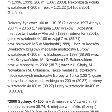
m (1996, 1999), 200 m (1997, 2000). Rekordzista Polski
w sztafecie 4×200 m repr. – 1.21.22 (14 lipca 2001
Gdańsk).
Rekordy życiowe: 100 m – 10.26 (2 sierpnia 1997 Ateny),
200 m – 20.69 (17 sierpnia 1997 Kraków). Uczestnik
mistrzostw świata w Atenach (1997) i Edmonton (2001),
gdzie w sztafecie 4×100 m zajął 7 m. (39.71)
oraz halowych MŚ w Maebashi (1999) – bez sukcesów.
Dwukrotny brązowy medalista mistrzostw Europy
w sztafecie 4×100 m: w Budapeszcie 1998 (38.98) wraz
z M. Krzywańskim, M. Nowakiem i P. Balcerzakiem
oraz w Monachium 2002 (38.71) wraz z Ł. Chyłą, M.
Nowakiem i M. Urbasiem. Także medalista (trzykrotny)
młodzieżowych mistrzostw Europy w Turku (1997), gdzie
zdobył: brązowy medal w biegu na 200 m (20.87), srebrny
w sztafecie 4×100 m (39.27) i złoty w sztafecie 4×400 m
(3.03.07).
*2000 Sydney: 4×100 m
– 3. miejsce w V ćwierćfin. (8
zesp.) z czasem 38.74, 4. miejsce w II półfin. (9 zesp.)
z czasem 38.60, 8 m. w finale (8 zesp.) z czasem 38.96