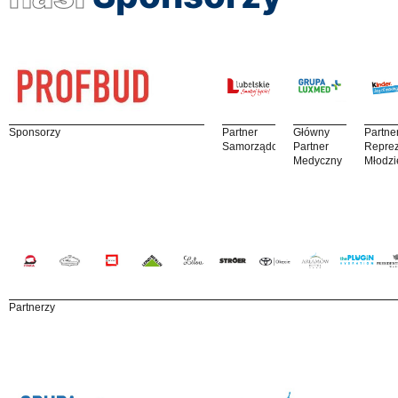
Sponsorzy
Partner
Główny
Partne
Samorządowy
Partner
Reprez
Medyczny
Młodzi
Partnerzy