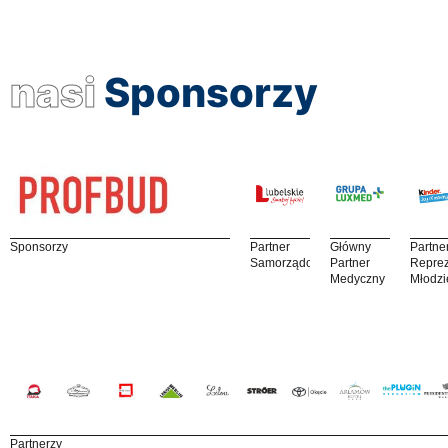
nasi
Sponsorzy
Sponsorzy
Partner
Główny
Partne
Samorządowy
Partner
Reprez
Medyczny
Młodzi
Partnerzy