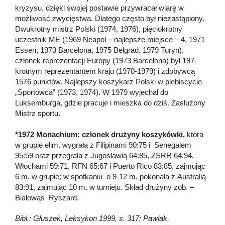
kryzysu, dzięki swojej postawie przywracał wiarę w
możliwość zwycięstwa. Dlatego często był niezastąpiony.
Dwukrotny mistrz Polski (1974, 1976), pięciokrotny
uczestnik ME (1969 Neapol – najlepsze miejsce – 4, 1971
Essen, 1973 Barcelona, 1975 Belgrad, 1979 Turyn),
członek reprezentacji Europy (1973 Barcelona) był 197-
krotnym reprezentantem kraju (1970-1979) i zdobywcą
1576 punktów. Najlepszy koszykarz Polski w plebiscycie
„Sportowca” (1973, 1974). W 1979 wyjechał do
Luksemburga, gdzie pracuje i mieszka do dziś. Zasłużony
Mistrz sportu.
*1972 Monachium: członek drużyny koszykówki,
która
w grupie elim. wygrała z Filipinami 90:75 i Senegalem
95:59 oraz przegrała z Jugosławią 64:85, ZSRR 64:94,
Włochami 59:71, RFN 65:67 i Puerto Rico 83:85, zajmując
6 m. w grupie; w spotkaniu o 9-12 m. pokonała z Australią
83:91, zajmując 10 m. w turnieju. Skład drużyny zob. –
Białowąs Ryszard.
Bibl.: Głuszek, Leksykon 1999, s. 317; Pawlak,