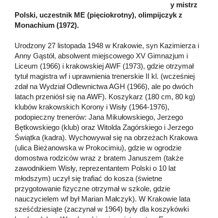
y mistrz
Polski, uczestnik ME (pięciokrotny), olimpijczyk z
Monachium (1972).
Urodzony 27 listopada 1948 w Krakowie, syn Kazimierza i
Anny Gąstół, absolwent miejscowego XV Gimnazjum i
Liceum (1966) i krakowskiej AWF (1973), gdzie otrzymał
tytuł magistra wf i uprawnienia trenerskie II kl. (wcześniej
zdał na Wydział Odlewnictwa AGH (1966), ale po dwóch
latach przeniósł się na AWF). Koszykarz (180 cm, 80 kg)
klubów krakowskich Korony i Wisły (1964-1976),
podopieczny trenerów: Jana Mikułowskiego, Jerzego
Bętkowskiego (klub) oraz Witolda Zagórskiego i Jerzego
Świątka (kadra). Wychowywał się na obrzeżach Krakowa
(ulica Bieżanowska w Prokocimiu), gdzie w ogrodzie
domostwa rodziców wraz z bratem Januszem (także
zawodnikiem Wisły, reprezentantem Polski o 10 lat
młodszym) uczył się trafiać do kosza (świetne
przygotowanie fizyczne otrzymał w szkole, gdzie
nauczycielem wf był Marian Małczyk). W Krakowie lata
sześćdziesiąte (zaczynał w 1964) były dla koszykówki