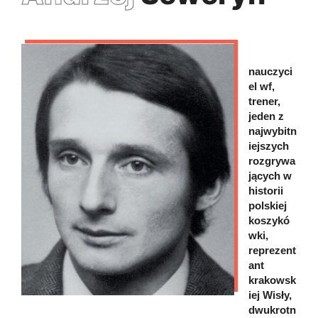
nauczyci
el wf,
trener,
jeden z
najwybitn
iejszych
rozgrywa
jących w
historii
polskiej
koszykó
wki,
reprezent
ant
krakowsk
iej Wisły,
dwukrotn