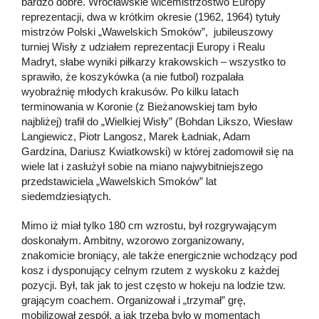
bardzo dobre. Wrocławskie wicemistrzostwo Europy
reprezentacji, dwa w krótkim okresie (1962, 1964) tytuły
mistrzów Polski „Wawelskich Smoków”, jubileuszowy
turniej Wisły z udziałem reprezentacji Europy i Realu
Madryt, słabe wyniki piłkarzy krakowskich – wszystko to
sprawiło, że koszykówka (a nie futbol) rozpalała
wyobraźnię młodych krakusów. Po kilku latach
terminowania w Koronie (z Bieżanowskiej tam było
najbliżej) trafił do „Wielkiej Wisły” (Bohdan Likszo, Wiesław
Langiewicz, Piotr Langosz, Marek Ładniak, Adam
Gardzina, Dariusz Kwiatkowski) w której zadomowił się na
wiele lat i zasłużył sobie na miano najwybitniejszego
przedstawiciela „Wawelskich Smoków” lat
siedemdziesiątych.
Mimo iż miał tylko 180 cm wzrostu, był rozgrywającym
doskonałym. Ambitny, wzorowo zorganizowany,
znakomicie broniący, ale także energicznie wchodzący pod
kosz i dysponujący celnym rzutem z wyskoku z każdej
pozycji. Był, tak jak to jest często w hokeju na lodzie tzw.
grającym coachem. Organizował i „trzymał” grę,
mobilizował zespół, a jak trzeba było w momentach