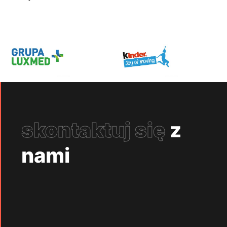
skontaktuj się
z
nami