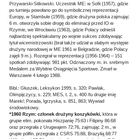
Przywarski-Sitkowski. Uczestnik ME: w Sofii (1957), gdzie
po turnieju powołano go do symbolicznej reprezentacji
Europy, w Stambule (1959), gdzie drużyna polska zajmując
6 m. otworzyła sobie drogę do eliminacji przed IO w
Rzymie, we Wrocławiu (1963), gdzie Polacy odnieśli
najbardziej spektakularny po wojnie sukces zdobywając
tytuł wicemistrzowski (brał także udział w słabym występie
drużyny narodowej w ME 1961 w Belgradzie, gdzie Polacy
zajęli 9 m.). Rozegrał w reprezentacji (1956-1964) – 151
spotkań zdobywając 981 pkt. Odznaczony m. in. srebrnym
Medalem za Wybitne Osiągnięcia Sportowe. Zmarł w
Warszawie 4 lutego 1988.
Bibl.: Głuszek, Leksykon 1999, s. 320; Pawlak,
Olimpijczycy, s. 229; MES, t. 2, s. 400 /tu drugie imię
Marek/; Porada, Igrzyska, s. 851, 863; Wywiad
środowiskowy.
*1960 Rzym: członek drużyny koszykówki,
która w
grupie elim. pokonała Hiszpanię 75:63 i Filipiny 86:68
oraz przegrała z Urugwajem 72:76, zajmując 2 m., w
grupie półfin. przegrała z CSRS 75:88, Brazylią 68:77