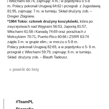
i Włochami 68:74, zajmując 4 m.; w pojedynku o 5-8
m. Polacy pokonali Urugwaj 64:62 i przegrali z Jugosławią
81:95, zajmując 7 m. w turnieju. Skład drużyny zob. –
Dregier Zbigniew.
*1964 Tokio: członek drużyny koszykówki,
która po
zwycięstwach nad Węgrami 56:53, Japonią 81:57,
Włochami 61:58 i Kanadą 74:69 oraz porażkach z
Meksykiem 70:71, Puerto-Rico 60:66 i ZSRR 63:74
zajęła 3 m. w grupie elim.; w meczu o 5-8 m.
Polacy pokonali Urugwaj 82:69, a w pojedynku o 5- 6 m.
przegrali z Włochami 59:79, zajmując 6 m. w turnieju.
Skład drużyny zob. – Blauth Tadeusz.
« powrót do listy
#TeamPL