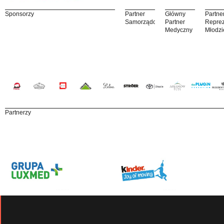
Sponsorzy
Partner
Główny
Partne
Samorządowy
Partner
Reprez
Medyczny
Młodzi
Partnerzy