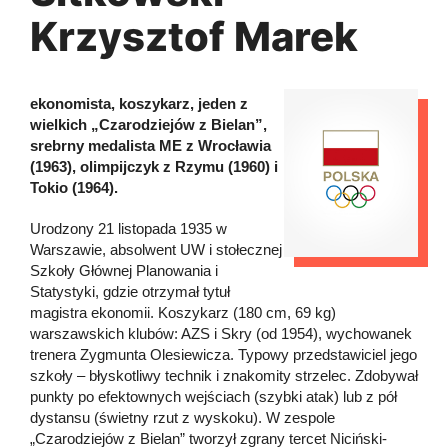
Krzysztof Marek
ekonomista, koszykarz, jeden z
wielkich „Czarodziejów z Bielan”,
srebrny medalista ME z Wrocławia
(1963), olimpijczyk z Rzymu (1960) i
Tokio (1964).
Urodzony 21 listopada 1935 w
Warszawie, absolwent UW i stołecznej
Szkoły Głównej Planowania i
Statystyki, gdzie otrzymał tytuł
magistra ekonomii. Koszykarz (180 cm, 69 kg)
warszawskich klubów: AZS i Skry (od 1954), wychowanek
trenera Zygmunta Olesiewicza. Typowy przedstawiciel jego
szkoły – błyskotliwy technik i znakomity strzelec. Zdobywał
punkty po efektownych wejściach (szybki atak) lub z pół
dystansu (świetny rzut z wyskoku). W zespole
„Czarodziejów z Bielan” tworzył zgrany tercet Niciński-