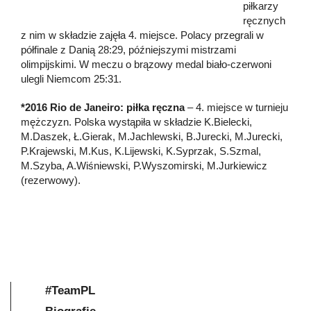
piłkarzy
ręcznych
z nim w składzie zajęła 4. miejsce. Polacy przegrali w
półfinale z Danią 28:29, późniejszymi mistrzami
olimpijskimi. W meczu o brązowy medal biało-czerwoni
ulegli Niemcom 25:31.
*2016 Rio de Janeiro: piłka ręczna
– 4. miejsce w turnieju
mężczyzn. Polska wystąpiła w składzie K.Bielecki,
M.Daszek, Ł.Gierak, M.Jachlewski, B.Jurecki, M.Jurecki,
P.Krajewski, M.Kus, K.Lijewski, K.Syprzak, S.Szmal,
M.Szyba, A.Wiśniewski, P.Wyszomirski, M.Jurkiewicz
(rezerwowy).
#TeamPL