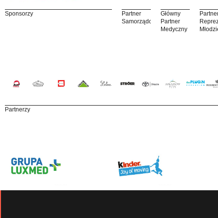
Sponsorzy
Partner
Główny
Partne
Samorządowy
Partner
Reprez
Medyczny
Młodzi
Partnerzy