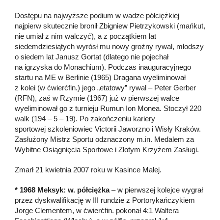
Dostępu na najwyższe podium w wadze półciężkiej
najpierw skutecznie bronił Zbigniew Pietrzykowski (mańkut,
nie umiał z nim walczyć), a z początkiem lat
siedemdziesiątych wyrósł mu nowy groźny rywal, młodszy
o siedem lat Janusz Gortat (dlatego nie pojechał
na igrzyska do Monachium). Podczas inauguracyjnego
startu na ME w Berlinie (1965) Dragana wyeliminował
z kolei (w ćwierćfin.) jego „etatowy” rywal – Peter Gerber
(RFN), zaś w Rzymie (1967) już w pierwszej walce
wyeliminował go z turnieju Rumun Ion Monea. Stoczył 220
walk (194 – 5 – 19). Po zakończeniu kariery
sportowej szkoleniowiec Victorii Jaworzno i Wisły Kraków.
Zasłużony Mistrz Sportu odznaczony m.in. Medalem za
Wybitne Osiągnięcia Sportowe i Złotym Krzyżem Zasługi.
Zmarł
21 kwietnia 2007
roku w Kasince Małej.
* 1968 Meksyk: w. półciężka
– w pierwszej kolejce wygrał
przez dyskwalifikację w III rundzie z Portorykańczykiem
Jorge Clementem, w ćwierćfin. pokonał 4:1 Waltera