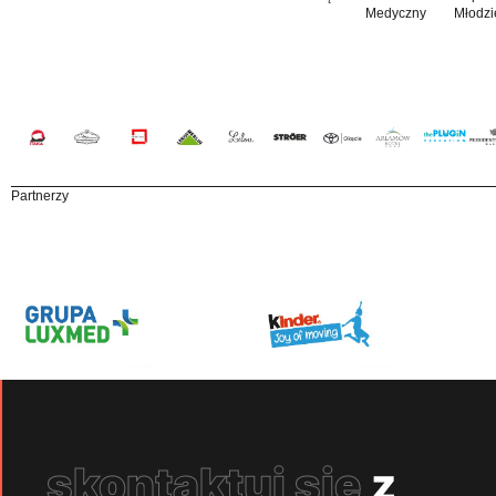
Medyczny
Młodzi
Partnerzy
skontaktuj się
z