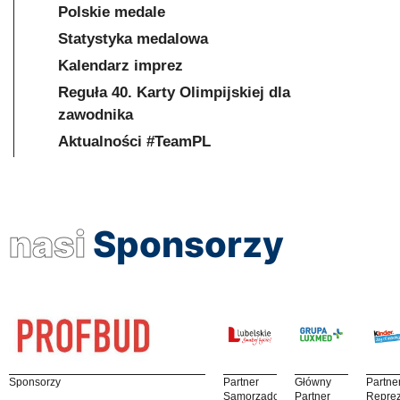
Polskie medale
Statystyka medalowa
Kalendarz imprez
Reguła 40. Karty Olimpijskiej dla
zawodnika
Aktualności #TeamPL
nasi
Sponsorzy
Sponsorzy
Partner
Główny
Partne
Samorządowy
Partner
Reprez