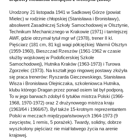
Urodzony 21 listopada 1941 w Sadkowej Górze (powiat
Mielec) w rodzinie chłopskiej (Stanisława i Bronisławy),
absolwent Zasadniczej Szkoły Samochodowej w Olsztynie,
Technikum Mechanicznego w Krakowie (1971) i tamtejszej
AWF, gdzie otrzymał tytuł mgr wf (1978), trener II kl.
Pięściarz (181 cm, 81 kg) wagi półciężkiej: Warmii Olsztyn
(1959-1960), Bieszczad Rzeszów (1961-1962 w czasie
służby wojskowej w Podoficerskiej Szkole
Samochodowej), Hutnika Kraków (1963-1973) i Turowa
Zgorzelec (1973). Na kształt jego ringowej postawy złożyła
się praca trenerów: Ryszarda Gieczewskiego, Stanisława
Wisza i Bronisława Olejniczaka, szkoleniowca Hutnika,
klubu którego Dragan przez ponad osiem lat był podporą.
To w jego barwach zdobył 6 tytułów mistrza Polski (1966-
1968, 1970-1972) oraz 2 drużynowego mistrza kraju
(1963/64 i 1966/67). Był także 15-krotnym reprezentantem
Polski w meczach międzypaństwowych 1964-1973 (9
zwycięstw, 1 remis, 5 porażek). Twardy, solidny, dobrze
wyszkolony pięściarz nie miał łatwego życia na arenie
krajowej.