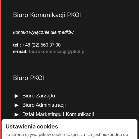
Biuro Komunikacji PKOl
kontakt wyłącznie dla mediów
tel.:
+48 (22) 560 37 00
e-mail:
biurokomunikacji@pkol.pl
Biuro PKOl
Biuro Zarządu
Biuro Administracji
Dział Marketingu i Komunikacji
Dział Edukacji Olimpijskiej
Ustawienia cookies
Dział Finansów i Kadr
Ta strona używa plików cookie. Część z nich jest niezbędna do