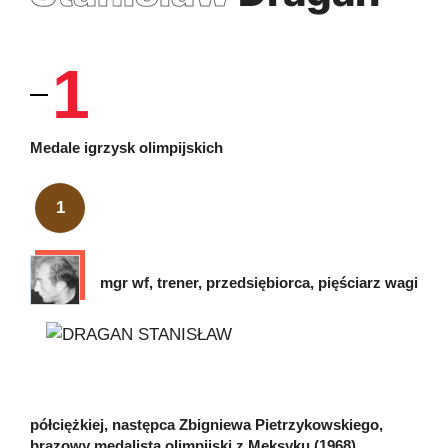
1
Medale igrzysk olimpijskich
1
mgr wf, trener, przedsiębiorca, pięściarz wagi
półciężkiej, następca Zbigniewa Pietrzykowskiego,
brązowy medalista olimpijski z Meksyku (1968).