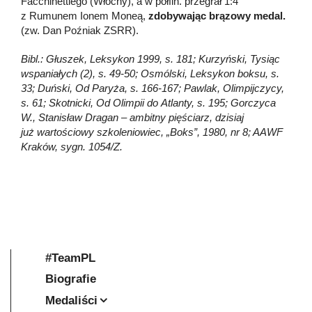
Facchinettiego (Włochy), a w półfin. przegrał 1:4
z Rumunem Ionem Moneą,
zdobywając brązowy medal.
(zw. Dan Poźniak ZSRR).
Bibl.: Głuszek, Leksykon 1999, s. 181; Kurzyński, Tysiąc
wspaniałych (2), s. 49-50; Osmólski, Leksykon boksu, s.
33; Duński, Od Paryża, s. 166-167; Pawlak, Olimpijczycy,
s. 61; Skotnicki, Od Olimpii do Atlanty, s. 195; Gorczyca
W., Stanisław Dragan – ambitny pięściarz, dzisiaj
już wartościowy szkoleniowiec, „Boks”, 1980, nr 8; AAWF
Kraków, sygn. 1054/Z.
#TeamPL
Biografie
Medaliści