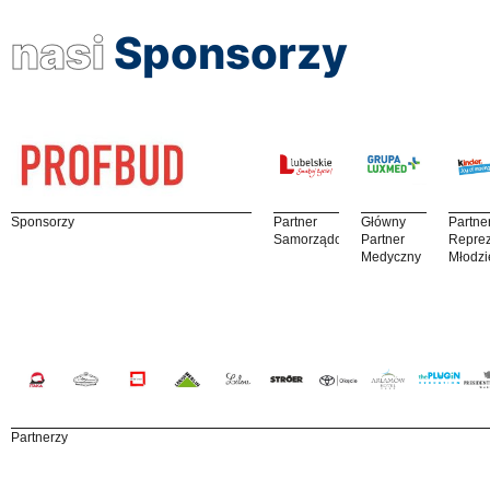
nasi
Sponsorzy
Sponsorzy
Partner
Główny
Partne
Samorządowy
Partner
Reprez
Medyczny
Młodzi
Partnerzy