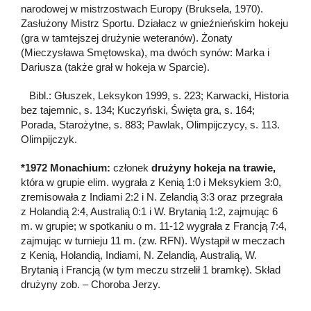
narodowej w mistrzostwach Europy (Bruksela, 1970).
Zasłużony Mistrz Sportu. Działacz w gnieźnieńskim hokeju
(gra w tamtejszej drużynie weteranów). Żonaty
(Mieczysława Smętowska), ma dwóch synów: Marka i
Dariusza (także grał w hokeja w Sparcie).
Bibl.: Głuszek, Leksykon 1999, s. 223; Karwacki, Historia
bez tajemnic, s. 134; Kuczyński, Święta gra, s. 164;
Porada, Starożytne, s. 883; Pawlak, Olimpijczycy, s. 113.
Olimpijczyk.
*1972 Monachium:
członek
drużyny hokeja na trawie,
która w grupie elim. wygrała z Kenią 1:0 i Meksykiem 3:0,
zremisowała z Indiami 2:2 i N. Zelandią 3:3 oraz przegrała
z Holandią 2:4, Australią 0:1 i W. Brytanią 1:2, zajmując 6
m. w grupie; w spotkaniu o m. 11-12 wygrała z Francją 7:4,
zajmując w turnieju 11 m. (zw. RFN). Wystąpił w meczach
z Kenią, Holandią, Indiami, N. Zelandią, Australią, W.
Brytanią i Francją (w tym meczu strzelił 1 bramkę). Skład
drużyny zob. – Choroba Jerzy.