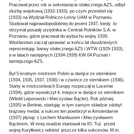
Pracował przez rok w sekretariacie stołecznego AZS, odbył
służbę wojskową (1932-1933), po czym przeniósł się
(1933) na Wydział Rolniczo-Leśny UAM w Poznaniu.
Studiował najprawdopodobniej do jesieni 1937, kiedy to
otrzymał posadę urzędnika w Centrali Rolników S.A. w
Poznaniu, gdzie pracował do wybuchu wojny 1939.
Wioślarstwo zaczął uprawiać w końcu lat dwudziestych
reprezentując barwy stołecznego AZS i WTW (1929-1933),
a w latach następnych (1934-1939) KW 04 Poznań i
tamtejszego AZS.
Był 5-krotnym mistrzem Polski w dwójce ze sternikiem
(1934, 1935, 1937, 1938) i w czwórce ze sternikiem (1936).
Starty w mistrzostwach Europy rozpoczął w Lucernie
(1934), gdzie wywalczył 4. miejsce w dwójce ze sternikiem
(Witold Leporowski i Mieczysław Bącler). Rok później
(1935) w Berlinie, startując w tym samym składzie zdobył
brązowy medal, a sukces ten powtórzył w Amsterdamie
(1937) płynąc z Lechem Manitiusem i Mieczysławem
Bąclerem. W innej osadzie startował na IO. Tuż przed
wojną Kuryłłowicz odniósł jeszcze kilka sukcesów. M.in.