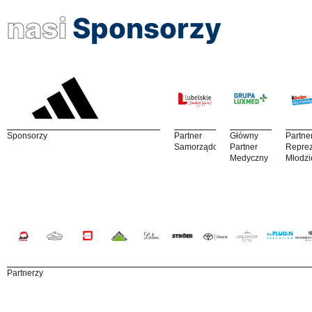
nasi
Sponsorzy
Sponsorzy
Partner
Główny
Partne
Samorządowy
Partner
Reprez
Medyczny
Młodzi
Partnerzy