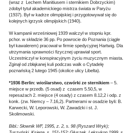
(wraz z Lechem Manitiusem i sternikiem Dobrzyckim)
zdobył tytuł akademickiego mistrza świata w Paryżu
(1937). Był w kadrze olimpijskiej i przygotowywał się do
kolejnych igrzysk olimpijskich (1940).
W kampanii wrześniowej 1939 walczył w stopniu kpr.
pchor. w składzie 36 pp. Po powrocie do Poznania (ciągle
był kawalerem) pracował w firmie spedycyjnej Hartwig. Dla
utrzymania sprawności fizycznej uprawiał sport.
Uczestniczył w konspiracyjnym życiu muzycznym miasta.
Zginął od zbłąkanej kuli podczas walk o Cytadelę
poznańską 2 lutego 1945 (okolice ulicy Libelta).
*1936 Berlin: wioślarstwo, czwórki ze sternikiem
– 5.
miejsce w przedb. (5 osad) z czasem 5.50,5, w
repesażach 2. miejsce (4 osady) z czasem 8.12,2 i odp. z
konk. (zw. Niemcy – 7.16,2). Partnerami w osadzie byli: B.
Karwecki, W. Leporowski, W. Zawadzki i st. J.
Skolimowski.
Bibl.: Słownik WF, 1995, z. 2, s. 98 (Ryszard Wryk);
Tuszyński, Księga, s. 151-152; Głuszek, Leksykon 1999, s.