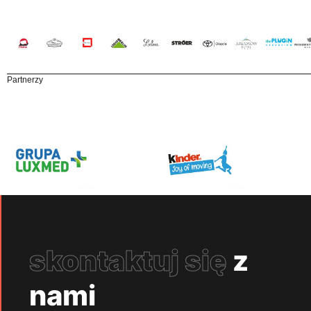
Partnerzy
skontaktuj się
z
nami