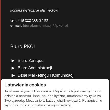
kontakt wyłącznie dla mediów
tel.:
+48 (22) 560 37 00
e-mail:
biurokomunikacji@pkol.pl
Biuro PKOl
Biuro Zarządu
Biuro Administracji
Dział Marketingu i Komunikacji
Dział Edukacji Olimpijskiej
Ustawienia cookies
Dział Finansów i Kadr
Ta strona używa plików cookie. Część z nich jest niezbędna do
działania serwisu. Inne, np. analityczne, uruchamiamy tylko za
Dział Projektów Olimpijskich
Twoją zgodą. Możesz je w każdej chwili wyłączyć. Po zapisaniu
Dział Programów Rozwojowych
wyboru strona automatycznie się odświeży.