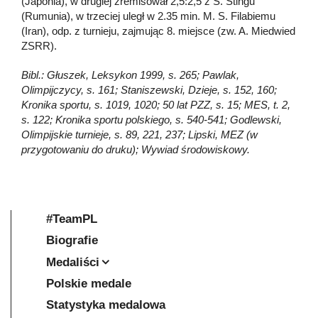
(Japonia), w drugiej zremisował 2,5:2,5 z S. Stingu
(Rumunia), w trzeciej uległ w 2.35 min. M. S. Filabiemu
(Iran), odp. z turnieju, zajmując 8. miejsce (zw. A. Miedwied
ZSRR).
Bibl.: Głuszek, Leksykon 1999, s. 265; Pawlak,
Olimpijczycy, s. 161; Staniszewski, Dzieje, s. 152, 160;
Kronika sportu, s. 1019, 1020; 50 lat PZZ, s. 15; MES, t. 2,
s. 122; Kronika sportu polskiego, s. 540-541; Godlewski,
Olimpijskie turnieje, s. 89, 221, 237; Lipski, MEZ (w
przygotowaniu do druku); Wywiad środowiskowy.
#TeamPL
Biografie
Medaliści
Polskie medale
Statystyka medalowa