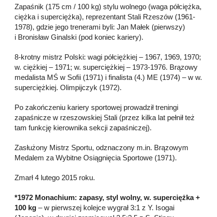
Zapaśnik (175 cm / 100 kg) stylu wolnego (waga półciężka,
ciężka i superciężka), reprezentant Stali Rzeszów (1961-
1978), gdzie jego trenerami byli: Jan Małek (pierwszy)
i Bronisław Ginalski (pod koniec kariery).
8-krotny mistrz Polski: wagi półciężkiej – 1967, 1969, 1970;
w. ciężkiej – 1971; w. superciężkiej – 1973-1976. Brązowy
medalista MŚ w Sofii (1971) i finalista (4.) ME (1974) – w w.
superciężkiej. Olimpijczyk (1972).
Po zakończeniu kariery sportowej prowadził treningi
zapaśnicze w rzeszowskiej Stali (przez kilka lat pełnił też
tam funkcję kierownika sekcji zapaśniczej).
Zasłużony Mistrz Sportu, odznaczony m.in. Brązowym
Medalem za Wybitne Osiągnięcia Sportowe (1971).
Zmarł 4 lutego 2015 roku.
*1972 Monachium: zapasy, styl wolny, w. superciężka +
100 kg
– w pierwszej kolejce wygrał 3:1 z Y. Isogai