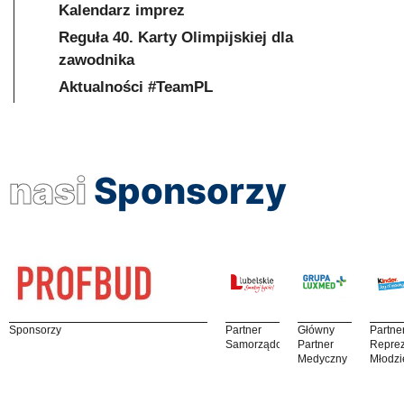
Kalendarz imprez
Reguła 40. Karty Olimpijskiej dla
zawodnika
Aktualności #TeamPL
nasi
Sponsorzy
Sponsorzy
Partner
Główny
Partne
Samorządowy
Partner
Reprez
Medyczny
Młodzi