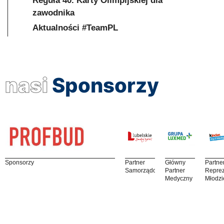
Reguła 40. Karty Olimpijskiej dla
zawodnika
Aktualności #TeamPL
nasi
Sponsorzy
Sponsorzy
Partner
Główny
Partne
Samorządowy
Partner
Reprez
Medyczny
Młodzi