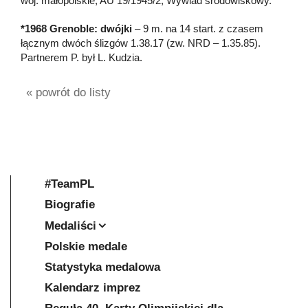
woj. małopolskie, AU 19/1945/2; Wywiad środowiskowy.
*1968 Grenoble: dwójki
– 9 m. na 14 start. z czasem
łącznym dwóch ślizgów 1.38.17 (zw. NRD – 1.35.85).
Partnerem P. był L. Kudzia.
« powrót do listy
#TeamPL
Biografie
Medaliści
Polskie medale
Statystyka medalowa
Kalendarz imprez