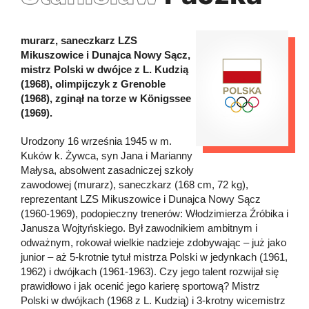
murarz, saneczkarz LZS
Mikuszowice i Dunajca Nowy Sącz,
mistrz Polski w dwójce z L. Kudzią
(1968), olimpijczyk z Grenoble
(1968), zginął na torze w Königssee
(1969).
Urodzony 16 września 1945 w m.
Kuków k. Żywca, syn Jana i Marianny
Małysa, absolwent zasadniczej szkoły
zawodowej (murarz), saneczkarz (168 cm, 72 kg),
reprezentant LZS Mikuszowice i Dunajca Nowy Sącz
(1960-1969), podopieczny trenerów: Włodzimierza Źróbika i
Janusza Wojtyńskiego. Był zawodnikiem ambitnym i
odważnym, rokował wielkie nadzieje zdobywając – już jako
junior – aż 5-krotnie tytuł mistrza Polski w jedynkach (1961,
1962) i dwójkach (1961-1963). Czy jego talent rozwijał się
prawidłowo i jak ocenić jego karierę sportową? Mistrz
Polski w dwójkach (1968 z L. Kudzią) i 3-krotny wicemistrz