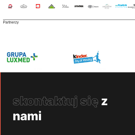
Partnerzy
skontaktuj się
z
nami