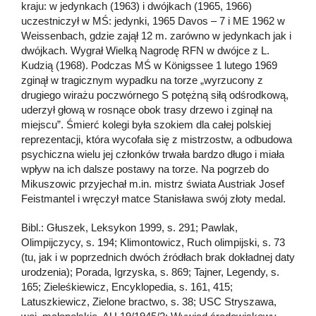
kraju: w jedynkach (1963) i dwójkach (1965, 1966)
uczestniczył w MŚ: jedynki, 1965 Davos – 7 i ME 1962 w
Weissenbach, gdzie zajął 12 m. zarówno w jedynkach jak i
dwójkach. Wygrał Wielką Nagrodę RFN w dwójce z L.
Kudzią (1968). Podczas MŚ w Königssee 1 lutego 1969
zginął w tragicznym wypadku na torze „wyrzucony z
drugiego wirażu poczwórnego S potężną siłą odśrodkową,
uderzył głową w rosnące obok trasy drzewo i zginął na
miejscu”. Śmierć kolegi była szokiem dla całej polskiej
reprezentacji, która wycofała się z mistrzostw, a odbudowa
psychiczna wielu jej członków trwała bardzo długo i miała
wpływ na ich dalsze postawy na torze. Na pogrzeb do
Mikuszowic przyjechał m.in. mistrz świata Austriak Josef
Feistmantel i wręczył matce Stanisława swój złoty medal.
Bibl.: Głuszek, Leksykon 1999, s. 291; Pawlak,
Olimpijczycy, s. 194; Klimontowicz, Ruch olimpijski, s. 73
(tu, jak i w poprzednich dwóch źródłach brak dokładnej daty
urodzenia); Porada, Igrzyska, s. 869; Tajner, Legendy, s.
165; Zieleśkiewicz, Encyklopedia, s. 161, 415;
Latuszkiewicz, Zielone bractwo, s. 38; USC Stryszawa,