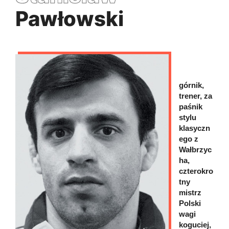
Pawłowski
górnik,
trener, za
paśnik
stylu
klasyczn
ego z
Wałbrzyc
ha,
czterokro
tny
mistrz
Polski
wagi
koguciej,