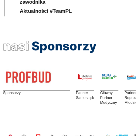
zawodnika
Aktualności #TeamPL
nasi
Sponsorzy
Sponsorzy
Partner
Główny
Partne
Samorządowy
Partner
Reprez
Medyczny
Młodzi