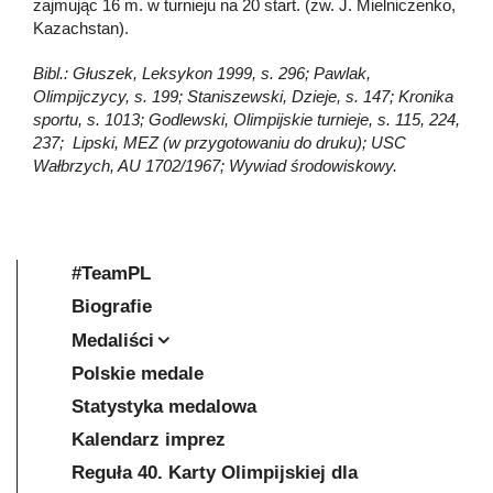
zajmując 16 m. w turnieju na 20 start. (zw. J. Mielniczenko,
Kazachstan).
Bibl.: Głuszek, Leksykon 1999, s. 296; Pawlak,
Olimpijczycy, s. 199; Staniszewski, Dzieje, s. 147; Kronika
sportu, s. 1013; Godlewski, Olimpijskie turnieje, s. 115, 224,
237; Lipski, MEZ (w przygotowaniu do druku); USC
Wałbrzych, AU 1702/1967; Wywiad środowiskowy.
#TeamPL
Biografie
Medaliści
Polskie medale
Statystyka medalowa
Kalendarz imprez
Reguła 40. Karty Olimpijskiej dla