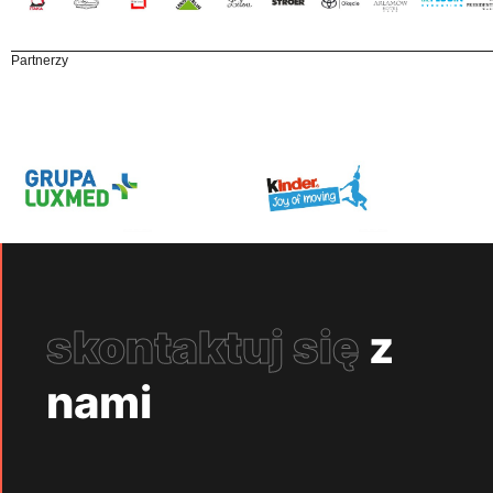
Partnerzy
skontaktuj się
z
nami