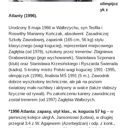
olimpijcz
yk z
Atlanty (1996).
Urodzony 8 maja 1966 w Wałbrzychu, syn Teofila i
Roswithy Marianny Kończak, absolwent Zasadniczej
Szkoły Zawodowej, zapaśnik (165 cm, 56 kg) stylu
klasycznego (wagi koguciej), reprezentant miejscowego
Zagłębia (od 1978), szkolony przez trenerów: Zbigniewa
Grabowskiego (jego wychowanek), Stanisława Szponara
(klub) oraz Stanisława Krzesińskiego i Ryszarda Świerada
(kadra). 5-krotny mistrz Polski wagi koguciej: 1991 -1995,
olimpijczyk (1996), finalista MŚ 1991 (5 m.). Zawodnik
dobrze wyszkolony technicznie, ale jak na poziom
światowy mało ruchliwy i aktywny w walce (także słabszy
fizycznie od rywali). Po zakończeniu kariery zawodniczej
został trenerem (od 1997) Zagłębia Wałbrzych.
*1996 Atlanta: zapasy, styl klas., w. kogucia 57 kg
– w
pierwszej kolejce uległ A. Jansonsowi (Łotwa), w drugiej
przegrał 3:4 z W. Agajewem (Azerbejdżan) i odp. z konk.,