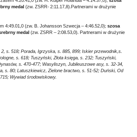
 czasem 4:20.41,0 (zw. H. Kuiper Holandia – 4:14.37,0);
szosa
ebrny medal
(zw. ZSRR- 2:11.17,8).Partnerami w drużynie
em 4:49.01,0 (zw. B. Johansson Szwecja – 4:46.52,0);
szosa
srebrny
medal
(zw. ZSRR – 2:08.53,0). Partnerami w drużynie
2, s. 518; Porada, Igrzyska, s. 885, 899; Iskier przewodnik,s.
logne, s. 618; Tuszyński, Złota księga, s. 232; Tuszyński,
 Dynasów, s. 470-477; Wasyliszyn, Jubileuszowe asy, s. 32-34,
wa, s. 80; Latuszkiewicz, Zielone bractwo, s. 51-52; Duński, Od
 s. 715; Wywiad środowiskowy.