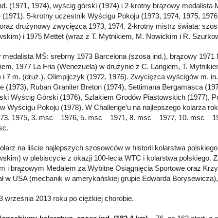
nd. (1971, 1974), wyścig górski (1974) i 2-krotny brązowy medalista 
 (1971). 5-krotny uczestnik Wyścigu Pokoju (1973, 1974, 1975, 1976
oraz drużynowy zwycięzca 1973, 1974. 2-krotny mistrz świata: szosa 
skim) i 1975 Mettet (wraz z T. Mytnikiem, M. Nowickim i R. Szurko
y medalista MŚ: srebrny 1973 Barcelona (szosa ind.), brązowy 1971 M
em, 1977 La Fria (Wenezuela) w drużynie z C. Langiem, T. Mytnikiem
) i 7 m. (druż.). Olimpijczyk (1972, 1976). Zwycięzca wyścigów m. in. 
e (1973), Ruban Graniter Breton (1974), Settimana Bergamasca (1974
ski Wyścig Górski (1976), Szlakiem Grodów Piastowskich (1977), Po
w Wyścigu Pokoju (1978). W Challenge’u na najlepszego kolarza rok
73, 1975, 3. msc – 1976, 5. msc – 1971, 8. msc – 1977, 10. msc – 19
sc.
kolarz na liście najlepszych szosowców w historii kolarstwa polskieg
skim) w plebiscycie z okazji 100-lecia WTC i kolarstwa polskiego. Z
m i brązowym Medalem za Wybitne Osiągnięcia Sportowe oraz Krzy
ł w USA (mechanik w amerykańskiej grupie Edwarda Borysewicza), al
3 września 2013 roku po ciężkiej chorobie.