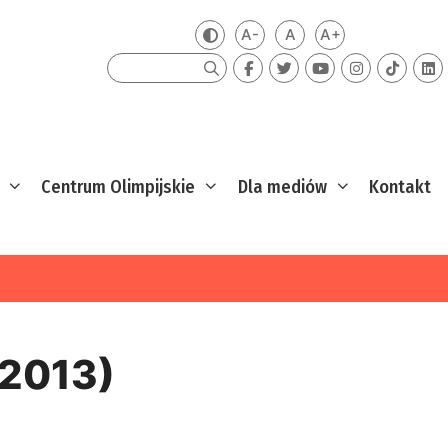
A-
A
A+
Zmień kontrast
Mniejsza czcionka
Domyślna czcionka
Większa czcion
Szukaj
Centrum Olimpijskie
Dla mediów
Kontakt
-2013)