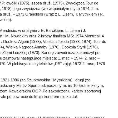
MP: dwójki (1975), szosa druż. (1975). Zwycięzca Tour de
, 1978), jego zwycięzca (we wspaniałym stylu) 1974, 2 m.
druż. – 1973 Granollers (wraz z L. Lisem, T. Mytnikiem i R.
wskim).
endrisio, w drużynie z E. Barcikiem, L. Lisem i J.
 i M. Nowickim oraz 2-krotny finalista MŚ: 1974 Montreal: 4
: Dookoła Algerii (1973), Vuelta a Toledo (1973, 1974), Tour du
), Wielka Nagroda Annaby (1976), Dookoła Styrii (1976),
 Ziemi Łódzkiej (1970). Karierę zawodniczą zakończył po
u zajmował następujące miejsca: 1. msc – 1974, 2. msc –
70. W plebiscycie czytelników „PS” zajął: 1973-2. msc, 1976
o 1921-1986 (za Szurkowskim i Mytnikiem) i drugi (za
asłużony Mistrz Sportu odznaczony m. in. 10-krotnie złotym,
żem Kawalerskim OOP. Po zakończeniu kariery sportowej
e po powrocie do kraju trenerem nie został.