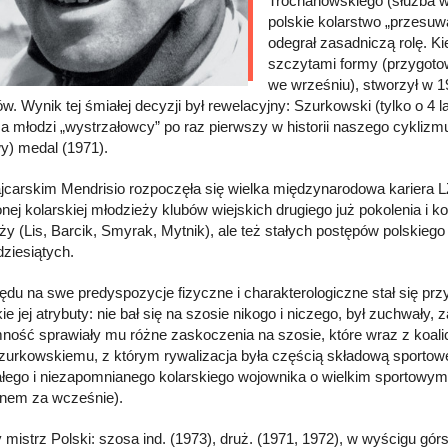
Trochanowskiego (służba wo
polskie kolarstwo „przesu
odegrał zasadniczą rolę. K
szczytami formy (przygoto
we wrześniu), stworzył w 1
w. Wynik tej śmiałej decyzji był rewelacyjny: Szurkowski (tylko o 4 
 a młodzi „wystrzałowcy” po raz pierwszy w historii naszego cykl
y) medal (1971).
carskim Mendrisio rozpoczęła się wielka międzynarodowa kariera LZ
onej kolarskiej młodzieży klubów wiejskich drugiego już pokolenia i 
ży (Lis, Barcik, Smyrak, Mytnik), ale też stałych postępów polskieg
ziesiątych.
ędu na swe predyspozycje fizyczne i charakterologiczne stał się p
e jej atrybuty: nie bał się na szosie nikogo i niczego, był zuchwały, 
ność sprawiały mu różne zaskoczenia na szosie, które wraz z koalic
zurkowskiemu, z którym rywalizacja była częścią składową sportowej
łego i niezapomnianego kolarskiego wojownika o wielkim sportowym
onem za wcześnie).
 mistrz Polski: szosa ind. (1973), druż. (1971, 1972), w wyścigu górs