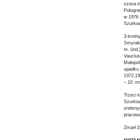
szosa i
Pologne
w 1976 
Szurkow
3-krotn
Smyraki
m. (ind.
Vauclus
Małopol
upadku 
1972,19
– 10. m
Trzeci 
Szurkow
srebrny
pracowa
Zmarł 2