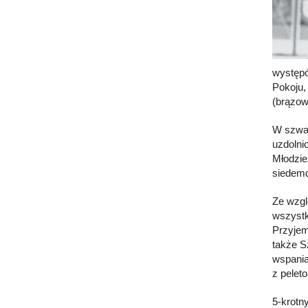
występó
Pokoju,
(brązow
W szwaj
uzdolni
Młodzie
siedemd
Ze wzgl
wszystki
Przyjem
także S
wspania
z pelet
5-krotny