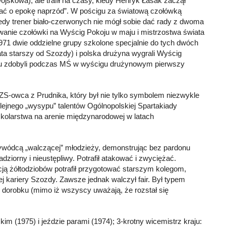
jskowa), ale trafił na czasy, kiedy Henryk Łasak zaczął
wać o epokę naprzód”. W pościgu za światową czołówką
iedy trener biało-czerwonych nie mógł sobie dać rady z dwoma
wanie czołówki na Wyścig Pokoju w maju i mistrzostwa świata
971 dwie oddzielne grupy szkolone specjalnie do tych dwóch
lata starszy od Szozdy) i polska drużyna wygrali Wyścig
izmu zdobyli podczas MŚ w wyścigu drużynowym pierwszy
S-owca z Prudnika, który był nie tylko symbolem niezwykle
kolejnego „wysypu” talentów Ogólnopolskiej Spartakiady
o kolarstwa na arenie międzynarodowej w latach
rzywódcą „walczącej” młodzieży, demonstrując bez pardonu
zadziorny i nieustępliwy. Potrafił atakować i zwyciężać.
ją żółtodziobów potrafił przygotować starszym kolegom,
 kariery Szozdy. Zawsze jednak walczył fair. Był typem
 dorobku (mimo iż wszyscy uważają, że rozstał się
kim (1975) i jeździe parami (1974); 3-krotny wicemistrz kraju: