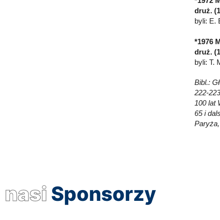
*1972 M
druż. (
byli: E.
*1976 M
druż. (
byli: T.
Bibl.: G
222-223
100 lat
65 i dal
Paryża,
nasi
Sponsorzy