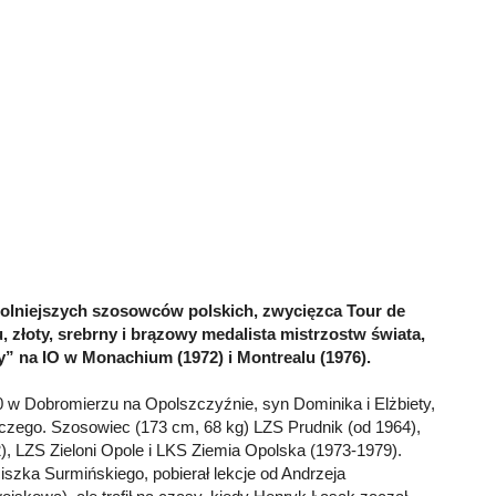
dolniejszych szosowców polskich, zwycięzca Tour de
 złoty, srebrny i brązowy medalista mistrzostw świata,
y” na IO w Monachium (1972) i Montrealu (1976).
 w Dobromierzu na Opolszczyźnie, syn Dominika i Elżbiety,
czego. Szosowiec (173 cm, 68 kg) LZS Prudnik (od 1964),
, LZS Zieloni Opole i LKS Ziemia Opolska (1973-1979).
szka Surmińskiego, pobierał lekcje od Andrzeja