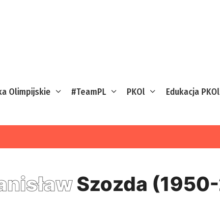
ka Olimpijskie
#TeamPL
PKOl
Edukacja PKOl
anisław
Szozda (1950