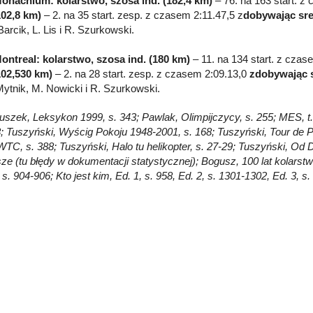
onachium: kolarstwo, szosa ind. (182,4 km)
– 76. na 163 start. z
102,8 km)
– 2. na 35 start. zesp. z czasem 2:11.47,5 z
dobywając sr
 Barcik, L. Lis i R. Szurkowski.
ontreal: kolarstwo, szosa ind. (180 km)
– 11. na 134 start. z czas
102,530 km)
– 2. na 28 start. zesp. z czasem 2:09.13,0
zdobywając 
 Mytnik, M. Nowicki i R. Szurkowski.
łuszek, Leksykon 1999, s. 343; Pawlak, Olimpijczycy, s. 255; MES, t. 
; Tuszyński, Wyścig Pokoju 1948-2001, s. 168; Tuszyński, Tour de Po
 WTC, s. 388; Tuszyński, Halo tu helikopter, s. 27-29; Tuszyński, Od
sze (tu błędy w dokumentacji statystycznej); Bogusz, 100 lat kolarst
 s. 904-906; Kto jest kim, Ed. 1, s. 958, Ed. 2, s. 1301-1302, Ed. 3,