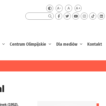
A-
A
A+
Zmień kontrast
Mniejsza czcionka
Domyślna czcionka
Większa czcion
Szukaj
Centrum Olimpijskie
Dla mediów
Kontakt
l
inek (1952).