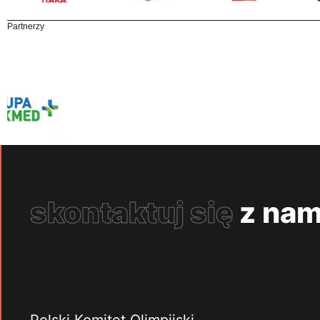
Partnerzy
skontaktuj się
z nam
Polski Komitet Olimpijski