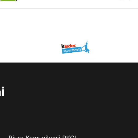
i
Biuro Komunikacji PKOl