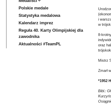
Medaliści
Polskie medale
Urodzon
(ekonom
Statystyka medalowa
i warsz
Kalendarz imprez
w trójs
Reguła 40. Karty Olimpijskiej dla
8-krotn
zawodnika
indywid
Aktualności #TeamPL
oraz ha
trójsko
Mistrz 
Zmarł w
*1952 H
Bibl.: 
Kurzyńs
Osiągni