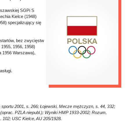
arszawskiej SGPi S
echia Kielce (1948)
58) specjalizujący się
startów, bez zwycięstw
, 1955, 1956, 1958)
nia 1956 Warszawa),
asługi.
a sportu 2001, s. 266; Łojewski, Mecze mężczyzn, s. 44, 332;
 (oprac. PZLA niepubl.); Wyniki HMP 1933-2002; Rozum,
s. 102; USC Kielce, AU 205/1928.