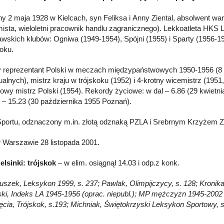
y 2 maja 1928 w Kielcach, syn Feliksa i Anny Ziental, absolwent w
ista, wieloletni pracownik handlu zagranicznego). Lekkoatleta HKS L
awskich klubów: Ogniwa (1949-1954), Spójni (1955) i Sparty (1956-19
koku.
y reprezentant Polski w meczach międzypaństwowych 1950-1956 (8 
ualnych), mistrz kraju w trójskoku (1952) i 4-krotny wicemistrz (1951
lowy mistrz Polski (1954). Rekordy życiowe: w dal – 6.86 (29 kwiet
k – 15.23 (30 października 1955 Poznań).
Sportu, odznaczony m.in. złotą odznaką PZLA i Srebrnym Krzyżem Z
 Warszawie 28 listopada 2001.
elsinki: trójskok
– w elim. osiągnął 14.03 i odp.z konk.
Głuszek, Leksykon 1999, s. 237; Pawlak, Olimpijczycy, s. 128; Kronik
ki, Indeks LA 1945-1956 (oprac. niepubl.); MP mężczyzn 1945-2002
ęcia, Trójskok, s.193; Michniak, Świętokrzyski Leksykon Sportowy, 