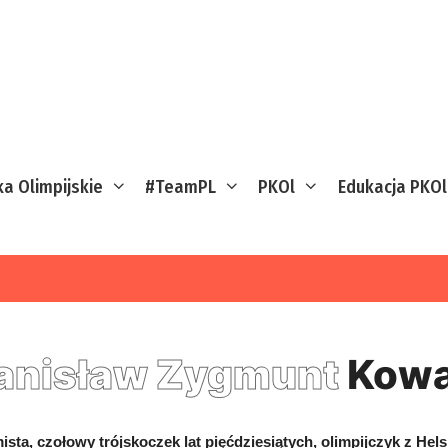
ka Olimpijskie
#TeamPL
PKOl
Edukacja PKOl
anisław Zygmunt
Kowa
sta, czołowy trójskoczek lat pięćdziesiątych, olimpijczyk z Hels