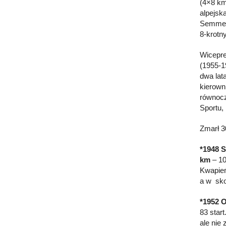
(4×8 km
alpejsk
Semmeri
8-krotn
Wicepre
(1955-1
dwa lat
kierown
równocz
Sportu,
Zmarł 3
*1948 S
km
– 10
Kwapie
a w sko
*1952 O
83 star
ale nie 