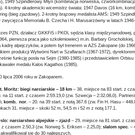
), 1949 Szpindlerowy Młyn (kombinacja norweska, czwórkombinacja),
a). 4-krotny akademicki wicemistrz świata: 1947 Davos (16 km, kom
ng (bieg zjazdowy). 2-krotny brązowy medalista AMŚ: 1949 Szpind
y zwycięzca Memoriału B. Czecha i H. Marusarzówny w latach 1946
zes PZN, działacz GKKFiS i PKOl, sędzia klasy międzynarodowej, prz
964, pierwsza praca jako szkoleniowiec) m.in. Barbary Grocholskiej, M
a kadrę alpejczyków, a potem był trenerem w AZS Zakopane (do 1966)
ikiem produkcji Wytwórni Nart w Szaflarach (1967-1972), dyrektore
eśnie funkcję posła na Sejm (1980-1985) i przedstawicielem Orbisu 
 kawaler medalu Kalos Kagathos (1985).
0 lipca 2006 roku w Zakopanem.
t. Moritz: biegi narciarskie – 18 km
– 38. miejsce na 83 start. z c
. na 11 start. z czasem 2:59.19,0 (zw. Szwecja – 2:32.08,0). Partnera
ń;
komb. nor
. – 20. na 39 start. z notą 367.6 (zw. Fin H. Hasu – 448
kach 31. miejsce – skoki 52 m, 54,5 m i 52 m z notą 177.1.
slo: narciarstwo alpejskie – zjazd
– 29. miejsce na 81 start. z cza
t. z czasem 2.50,3 (zw. Norweg S. Eriksen – 2.25,0);
slalom spec
. –
zakwalifikował się do 30 najlepszych.