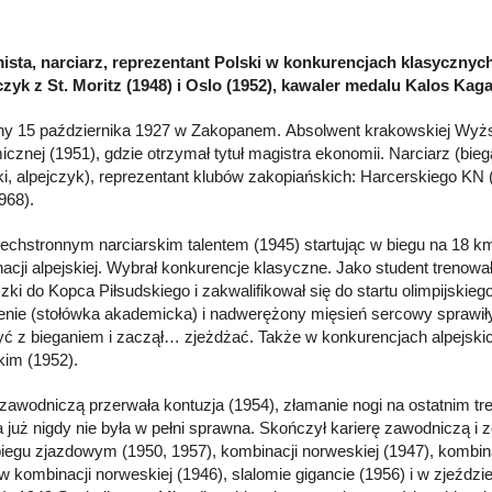
sta, narciarz, reprezentant Polski w konkurencjach klasycznych 
czyk z St. Moritz (1948) i Oslo (1952), kawaler medalu Kalos Kag
y 15 października 1927 w Zakopanem. Absolwent krakowskiej Wyżs
cznej (1951), gdzie otrzymał tytuł magistra ekonomii. Narciarz (bie
i, alpejczyk), reprezentant klubów zakopiańskich: Harcerskiego KN 
968).
echstronnym narciarskim talentem (1945) startując w biegu na 18 k
nacji alpejskiej. Wybrał konkurencje klasyczne. Jako student trenowa
ki do Kopca Piłsudskiego i zakwalifikował się do startu olimpijskiego
nie (stołówka akademicka) i nadwerężony mięsień sercowy sprawiły
ć z bieganiem i zaczął… zjeżdżać. Także w konkurencjach alpejskich
kim (1952).
 zawodniczą przerwała kontuzja (1954), złamanie nogi na ostatnim tr
a już nigdy nie była w pełni sprawna. Skończył karierę zawodniczą i z
biegu zjazdowym (1950, 1957), kombinacji norweskiej (1947), kombinac
 w kombinacji norweskiej (1946), slalomie gigancie (1956) i w zjeźdz