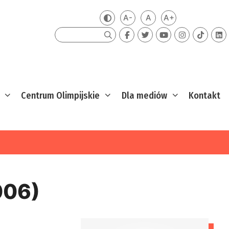
A-
A
A+
Zmień kontrast
Mniejsza czcionka
Domyślna czcionka
Większa czcion
Szukaj
Centrum Olimpijskie
Dla mediów
Kontakt
006)