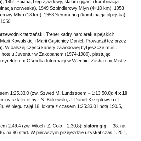
 1951 Poiana, bieg zjazdowy, slalom gigant i kombinacja
binacja norweska), 1949 Szpindlerowy Młyn (4×10 km), 1953
lerowy Młyn (18 km), 1953 Semmering (kombinacja alpejska).
-1950.
ewodnik tatrzański. Trener kadry narciarek alpejskich
arii Kowalskiej i Marii Gąsienicy Daniel. Prowadził też przez
. W dalszej części kariery zawodowej był jeszcze m.in.:
m hotelu Juventur w Zakopanem (1974-1986), piastując
i dyrektorem Ośrodka Informacji w Wiedniu. Zasłużony Mistrz
zasem 1:25.33,0 (zw. Szwed M. Lundstroem – 1:13.50,0);
4 x 10
mi w sztafecie byli: S. Bukowski, J. Daniel Krzeptowski i T.
.8). W biegu zajął 18. lokatę z czasem 1:25:33.0 i notą 190.5,
sem 2.49,4 (zw. Włoch Z. Colo – 2.30,8);
slalom gig.
– 38. na
 46. na 86 start. W pierwszym przejeździe uzyskał czas 1.25,1,