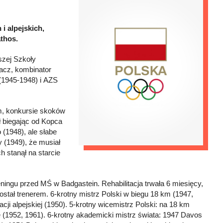
i alpejskich,
athos.
zej Szkoły
gacz, kombinator
(1945-1948) i AZS
m, konkursie skoków
ł biegając od Kopca
 (1948), ale słabe
 (1949), że musiał
 stanął na starcie
eningu przed MŚ w Badgastein. Rehabilitacja trwała 6 miesięcy,
ostał trenerem. 6-krotny mistrz Polski w biegu 18 km (1947,
ji alpejskiej (1950). 5-krotny wicemistrz Polski: na 18 km
ie (1952, 1961). 6-krotny akademicki mistrz świata: 1947 Davos