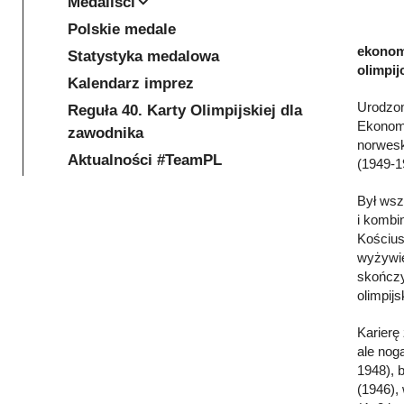
Medaliści
Polskie medale
ekonomi
Statystyka medalowa
olimpij
Kalendarz imprez
Urodzon
Reguła 40. Karty Olimpijskiej dla
Ekonomi
zawodnika
norwesk
Aktualności #TeamPL
(1949-1
Był wsz
i kombi
Kościusz
wyżywie
skończy
olimpijs
Karierę
ale nog
1948), 
(1946),