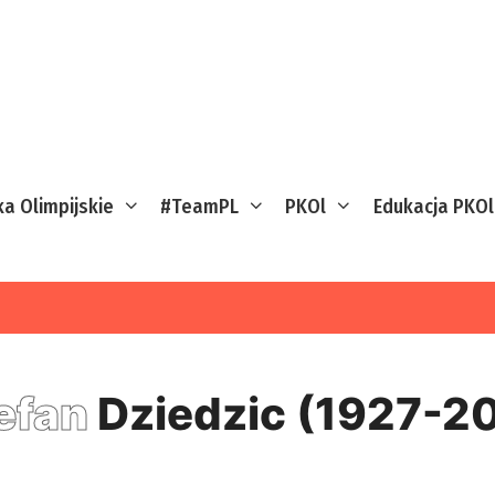
ka Olimpijskie
#TeamPL
PKOl
Edukacja PKOl
efan
Dziedzic (1927-2