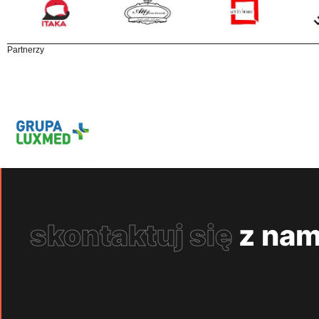
Partnerzy
skontaktuj się
z nam