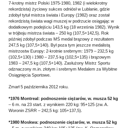
7-krotny mistrz Polski 1975-1980, 1982 (i wielokrotny
rekordzista) życiowy sukces odniósł w Lublanie, gdzie
zdobył tytuł mistrza świata i Europy (1982) oraz został
rekordzistą świata wagi muszej w podrzucie osiągając w
dodatkowym podejściu 143,5 kg (18 września 1982). Wynik
w trójboju mistrza świata – 250 kg (107,5+142,5). Rok
później zdobył podczas MŚ medal brązowy z rezultatem
247,5 kg (107,5+140). Był poza tym jeszcze medalistą
mistrzostw Europy: 2-krotnie srebrnym: 1979 – 232,5 kg
(102,5+130) i 1980 – 237,5 kg (102,5+135) i brązowym
1983 – 247,5 kg (107,5+140). Zasłużony Mistrz Sportu
odznaczony m.in. złotym i srebrnym Medalem za Wybitne
Osiągnięcia Sportowe.
Zmarł 5 października 2012 roku.
*1976 Montreal: podnoszenie ciężarów, w. musza 52 kg
– 6 m. na 23 start. z wynikiem 220 kg: 95+125 (zw. A.
Woronin ZSRR – 242,5 kg: 105+137,5).
*1980 Moskwa: podnoszenie ciężarów, w. musza 52 kg