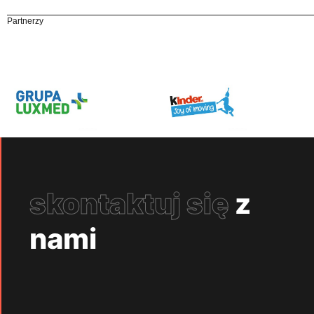
Partnerzy
skontaktuj się
z
nami