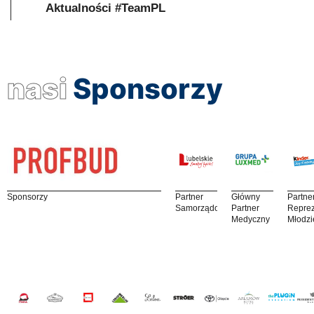
Aktualności #TeamPL
nasi
Sponsorzy
Sponsorzy
Partner
Główny
Partne
Samorządowy
Partner
Reprez
Medyczny
Młodzi