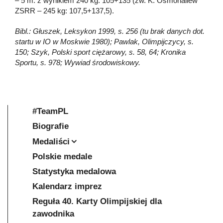
– 5 m. z wynikiem 240 kg: 105+135 (zw. K. Osmonaliew
ZSRR – 245 kg: 107,5+137,5).
Bibl.: Głuszek, Leksykon 1999, s. 256 (tu brak danych dot.
startu w IO w Moskwie 1980); Pawlak, Olimpijczycy, s.
150; Szyk, Polski sport ciężarowy, s. 58, 64; Kronika
Sportu, s. 978; Wywiad środowiskowy.
#TeamPL
Biografie
Medaliści
Polskie medale
Statystyka medalowa
Kalendarz imprez
Reguła 40. Karty Olimpijskiej dla
zawodnika