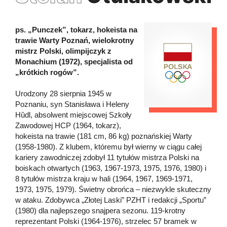
ps. „Punczek”, tokarz, hokeista na
trawie Warty Poznań, wielokrotny
mistrz Polski, olimpijczyk z
Monachium (1972), specjalista od
„krótkich rogów”.
Urodzony 28 sierpnia 1945 w
Poznaniu, syn Stanisława i Heleny
Hûdl, absolwent miejscowej Szkoły
Zawodowej HCP (1964, tokarz),
hokeista na trawie (181 cm, 86 kg) poznańskiej Warty
(1958-1980). Z klubem, któremu był wierny w ciągu całej
kariery zawodniczej zdobył 11 tytułów mistrza Polski na
boiskach otwartych (1963, 1967-1973, 1975, 1976, 1980) i
8 tytułów mistrza kraju w hali (1964, 1967, 1969-1971,
1973, 1975, 1979). Świetny obrońca – niezwykle skuteczny
w ataku. Zdobywca „Złotej Laski” PZHT i redakcji „Sportu”
(1980) dla najlepszego snajpera sezonu. 119-krotny
reprezentant Polski (1964-1976), strzelec 57 bramek w