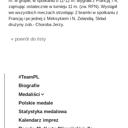
m. w grupie; w spotkaniu o 11-12 m. wygrała z Francją 7:4,
zajmując ostatecznie w turnieju 11 m. (zw. RFN). Wystąpił
we wszystkich meczach strzelając 2 bramki w spotkaniu z
Francją i po jednej z Meksykiem i N. Zelandią. Skład
drużyny zob.- Choroba Jerzy.
« powrót do listy
#TeamPL
Biografie
Medaliści
Polskie medale
Statystyka medalowa
Kalendarz imprez