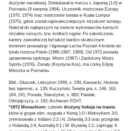
drużynie narodowej. Debiutował w meczu z Japonią (1:0) w
Poznaniu (9 sierpnia 1964). Uczestnik mistrzostw Europy
(1970, 1974) oraz mistrzostw świata w Kuala Lumpur
(1975), gdzie został najskuteczniejszym strzelcem turnieju.
Należał do najlepszych na świecie wykonawców karnych
strzałów rożnych, tzw. krótkich rogów. Po zakończeniu
kariery zawodniczej był także bardzo skutecznym
trenerem prowadząc I ligowego Lecha Poznań 4-krotnie do
tytułu mistrza Polski (1985-1987, 1989). Od 1972 posiada
uprawnienia sędziego. Mistrz (1967) i Zasłużony Mistrz
Sportu (1976). Żonaty (Krystyna Kos), ma córkę Edytę.
Mieszka w Poznaniu.
Bibl.: Głuszek, Leksykon 1999, s. 290; Karwacki, Historia
bez tajemnic, s. 135; Kuczyński, Święta gra, s. 146, 163,
164, 241; Porada, Starożytne, s. 883; Pawlak,
Olimpijczycy, s. 192; Archiwum PZHT.
*1972 Monachium:
członek
drużyny hokeja na trawie
,
która w grupie elim. wygrała z Kenią 1:0 i Meksykiem 3:0,
zremisowała z Indiami 2:2 i N. Zelandią 3:3 oraz przegrała
z Holandią 2:4, Australią 0:1 i W. Brytanią 1:2, zajmując 6