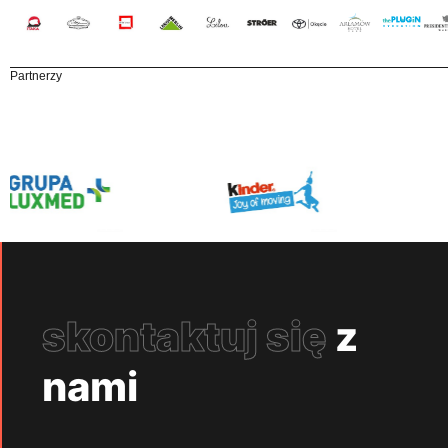
Partnerzy
skontaktuj się
z
nami