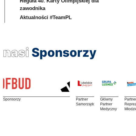
Reguła 40. Karty Olimpijskiej dla
zawodnika
Aktualności #TeamPL
nasi
Sponsorzy
Sponsorzy
Partner
Główny
Partne
Samorządowy
Partner
Reprez
Medyczny
Młodzi