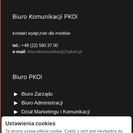
Biuro Komunikacji PKOl
kontakt wyłącznie dla mediów
tel.:
+48 (22) 560 37 00
e-mail:
biurokomunikacji@pkol.pl
Biuro PKOl
Biuro Zarządu
Biuro Administracji
Dział Marketingu i Komunikacji
Dział Edukacji Olimpijskiej
Ustawienia cookies
Dział Finansów i Kadr
Ta strona używa plików cookie. Część z nich jest niezbędna do