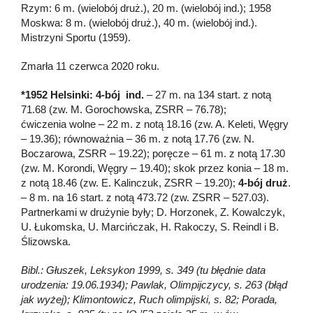
Rzym: 6 m. (wielobój druż.), 20 m. (wielobój ind.); 1958
Moskwa: 8 m. (wielobój druż.), 40 m. (wielobój ind.).
Mistrzyni Sportu (1959).
Zmarła 11 czerwca 2020 roku.
*1952 Helsinki: 4-bój ind.
– 27 m. na 134 start. z notą
71.68 (zw. M. Gorochowska, ZSRR – 76.78);
ćwiczenia wolne – 22 m. z notą 18.16 (zw. A. Keleti, Węgry
– 19.36); równoważnia – 36 m. z notą 17.76 (zw. N.
Boczarowa, ZSRR – 19.22); poręcze – 61 m. z notą 17.30
(zw. M. Korondi, Węgry – 19.40); skok przez konia – 18 m.
z notą 18.46 (zw. E. Kalinczuk, ZSRR – 19.20);
4-bój druż
.
– 8 m. na 16 start. z notą 473.72 (zw. ZSRR – 527.03).
Partnerkami w drużynie były; D. Horzonek, Z. Kowalczyk,
U. Łukomska, U. Marcińczak, H. Rakoczy, S. Reindl i B.
Ślizowska.
Bibl.: Głuszek, Leksykon 1999, s. 349 (tu błędnie data
urodzenia: 19.06.1934); Pawlak, Olimpijczycy, s. 263 (błąd
jak wyżej); Klimontowicz, Ruch olimpijski, s. 82; Porada,