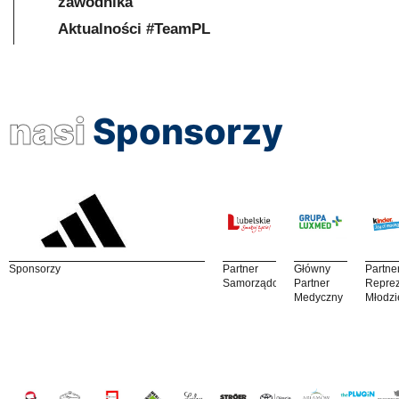
zawodnika
Aktualności #TeamPL
nasi
Sponsorzy
Sponsorzy
Partner
Główny
Partne
Samorządowy
Partner
Reprez
Medyczny
Młodzi