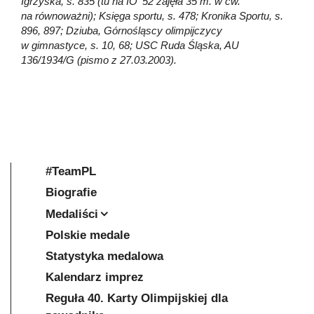
Igrzyska, s. 835 (tu na IO ’52 zajęła 35 m. w ćw.
na równoważni); Księga sportu, s. 478; Kronika Sportu, s.
896, 897; Dziuba, Górnośląscy olimpijczycy
w gimnastyce, s. 10, 68; USC Ruda Śląska, AU
136/1934/G (pismo z 27.03.2003).
#TeamPL
Biografie
Medaliści
Polskie medale
Statystyka medalowa
Kalendarz imprez
Reguła 40. Karty Olimpijskiej dla