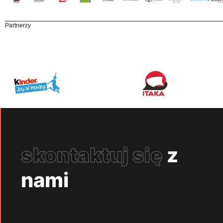
Partnerzy
skontaktuj się
z
nami