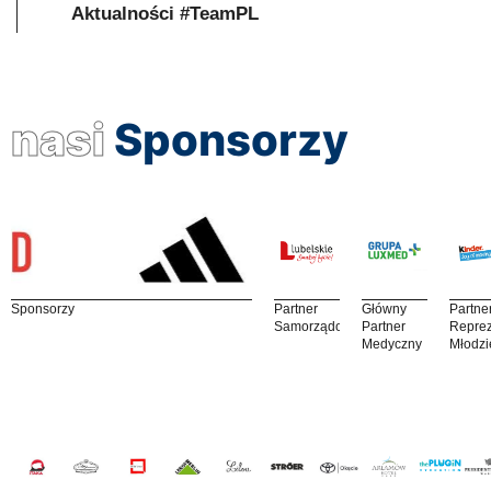
Aktualności #TeamPL
nasi
Sponsorzy
Sponsorzy
Partner
Główny
Partne
Samorządowy
Partner
Reprez
Medyczny
Młodzi