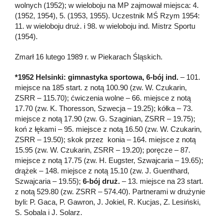
wolnych (1952); w wieloboju na MP zajmował miejsca: 4.
(1952, 1954), 5. (1953, 1955). Uczestnik MŚ Rzym 1954:
11. w wieloboju druż. i 98. w wieloboju ind. Mistrz Sportu
(1954).
Zmarł 16 lutego 1989 r. w Piekarach Śląskich.
*1952 Helsinki: gimnastyka sportowa, 6-bój ind.
– 101.
miejsce na 185 start. z notą 100.90 (zw. W. Czukarin,
ZSRR – 115.70); ćwiczenia wolne – 66. miejsce z notą
17.70 (zw. K. Thoresson, Szwecja – 19.25); kółka – 73.
miejsce z notą 17.90 (zw. G. Szaginian, ZSRR – 19.75);
koń z łękami – 95. miejsce z notą 16.50 (zw. W. Czukarin,
ZSRR – 19.50); skok przez konia – 164. miejsce z notą
15.95 (zw. W. Czukarin, ZSRR – 19.20); poręcze – 87.
miejsce z notą 17.75 (zw. H. Eugster, Szwajcaria – 19.65);
drążek – 148. miejsce z notą 15.10 (zw. J. Guenthard,
Szwajcaria – 19.55);
6-bój druż.
– 13. miejsce na 23 start.
z notą 529.80 (zw. ZSRR – 574.40). Partnerami w drużynie
byli: P. Gaca, P. Gawron, J. Jokiel, R. Kucjas, Z. Lesiński,
S. Sobala i J. Solarz.