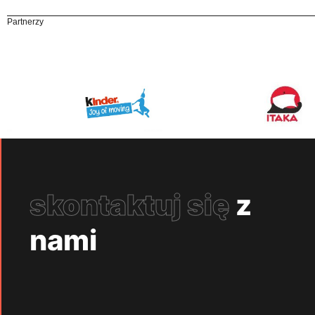
Partnerzy
skontaktuj się
z
nami