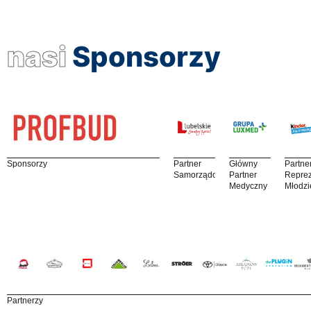
nasi
Sponsorzy
Sponsorzy
Partner
Główny
Partne
Samorządowy
Partner
Reprez
Medyczny
Młodzi
Partnerzy