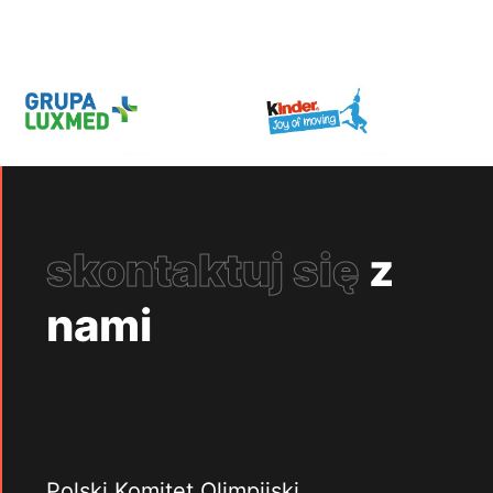
skontaktuj się
z
nami
Polski Komitet Olimpijski