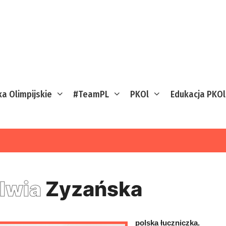
ka Olimpijskie
#TeamPL
PKOl
Edukacja PKOl
lwia
Zyzańska
polska łuczniczka.