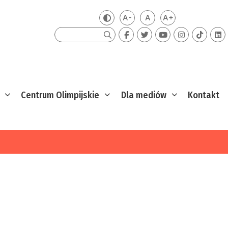
A-
A
A+
Zmień kontrast
Mniejsza czcionka
Domyślna czcionka
Większa czcion
Szukaj
Centrum Olimpijskie
Dla mediów
Kontakt