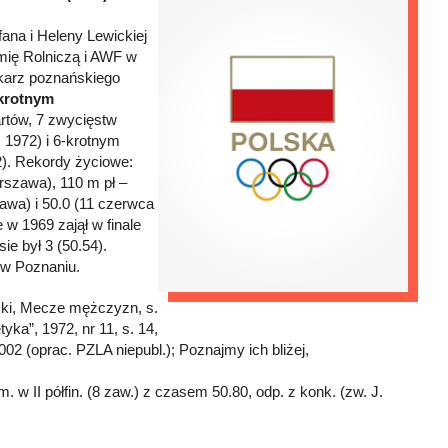
fana i Heleny Lewickiej
mię Rolniczą i AWF w
otkarz poznańskiego
krotnym
tów, 7 zwycięstw
 1972) i 6-krotnym
2). Rekordy życiowe:
rszawa), 110 m pł –
awa) i 50.0 (11 czerwca
w 1969 zajął w finale
e był 3 (50.54).
a w Poznaniu.
wski, Mecze mężczyzn, s.
yka”, 1972, nr 11, s. 14,
2 (oprac. PZLA niepubl.); Poznajmy ich bliżej,
. w II półfin. (8 zaw.) z czasem 50.80, odp. z konk. (zw. J.