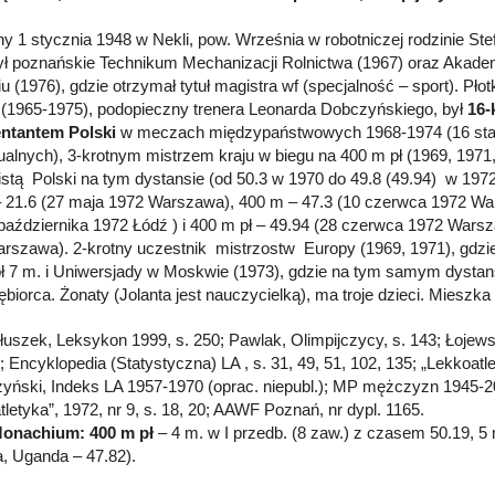
y 1 stycznia 1948 w Nekli, pow. Września w robotniczej rodzinie Ste
ł poznańskie Technikum Mechanizacji Rolnictwa (1967) oraz Akade
u (1976), gdzie otrzymał tytuł magistra wf (specjalność – sport). Pł
(1965-1975), podopieczny trenera Leonarda Dobczyńskiego, był
16-
entantem Polski
w meczach międzypaństwowych 1968-1974 (16 star
ualnych), 3-krotnym mistrzem kraju w biegu na 400 m pł (1969, 1971,
istą Polski na tym dystansie (od 50.3 w 1970 do 49.8 (49.94) w 197
 21.6 (27 maja 1972 Warszawa), 400 m – 47.3 (10 czerwca 1972 Wa
 października 1972 Łódź ) i 400 m pł – 49.94 (28 czerwca 1972 Warsz
rszawa). 2-krotny uczestnik mistrzostw Europy (1969, 1971), gdzie 
ł 7 m. i Uniwersjady w Moskwie (1973), gdzie na tym samym dystansi
ębiorca. Żonaty (Jolanta jest nauczycielką), ma troje dzieci. Mieszk
Głuszek, Leksykon 1999, s. 250; Pawlak, Olimpijczycy, s. 143; Łoje
; Encyklopedia (Statystyczna) LA , s. 31, 49, 51, 102, 135; „Lekkoatlet
zyński, Indeks LA 1957-1970 (oprac. niepubl.); MP mężczyzn 1945-200
tletyka”, 1972, nr 9, s. 18, 20; AAWF Poznań, nr dypl. 1165.
Monachium: 400 m pł
– 4 m. w I przedb. (8 zaw.) z czasem 50.19, 5 m
a, Uganda – 47.82).