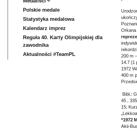
Medaliści
Polskie medale
Urodzon
ukończy
Statystyka medalowa
Poznani
Kalendarz imprez
Orkana 
reprez
Reguła 40. Karty Olimpijskiej dla
indywid
zawodnika
rekordz
Aktualności #TeamPL
200 m –
14.7 (1
1972 Wa
400 m p
Przedsi
Bibl.: 
45 , 335
15; Kur
„Lekkoa
*1972 
Akii-Bu