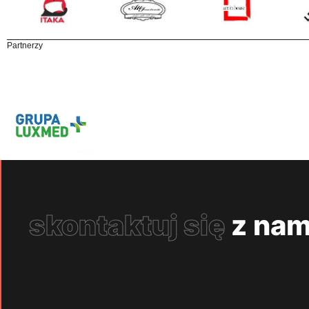
Partnerzy
skontaktuj się
z nam