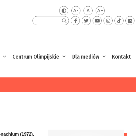
A-
A
A+
Zmień kontrast
Mniejsza czcionka
Domyślna czcionka
Większa czcion
Szukaj
Centrum Olimpijskie
Dla mediów
Kontakt
onachium (1972).