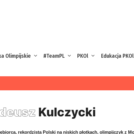
ka Olimpijskie
#TeamPL
PKOl
Edukacja PKOl
deusz
Kulczycki
ębiorca, rekordzista Polski na niskich płotkach, olimpijczyk z M