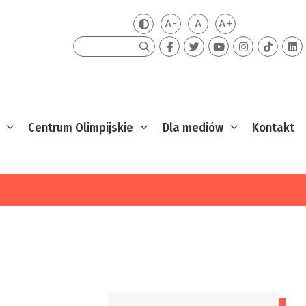
A-
A
A+
Zmień kontrast
Mniejsza czcionka
Domyślna czcionka
Większa czcion
Szukaj
Centrum Olimpijskie
Dla mediów
Kontakt