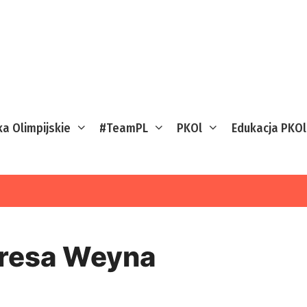
ka Olimpijskie
#TeamPL
PKOl
Edukacja PKOl
resa Weyna