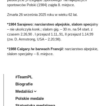
sportowców Polski (1984) zajęła 8. miejsce.
Zmarła 26 września 2025 roku w wieku 62 lat.
*1984 Sarajewo: narciarstwo alpejskie, slalom spec
jalny
– nie ukończyła konk.; slalom gig. – 30 m. na 54 start. z
czasem 2.26,90 . I przejazd 1.11,.91, II przejazd 1.14,99
(zw. D. Armstrong, USA – 2.20,98).
*1988 Calgary /w barwach Francji/
: narciarstwo alpejskie,
slalom specjalny – 8. miejsce.
#TeamPL
Biografie
Medaliści
Polskie medale
Statystyka medalowa