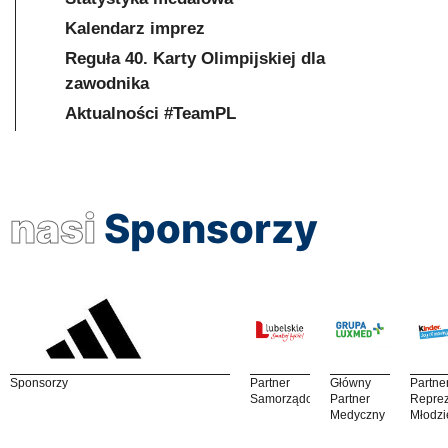
Kalendarz imprez
Reguła 40. Karty Olimpijskiej dla
zawodnika
Aktualności #TeamPL
nasi
Sponsorzy
Sponsorzy
Partner
Główny
Partne
Samorządowy
Partner
Reprez
Medyczny
Młodzi