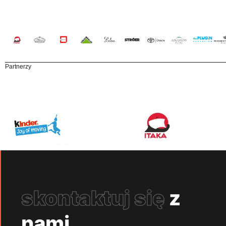
Partnerzy
skontaktuj się
z
nami