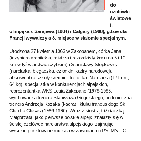
do
czołówki
światowe
j,
olimpijka z Sarajewa (1984) i Calgary (1988), gdzie dla
Francji wywalczyła 8. miejsce w slalomie specjalnym.
Urodzona 27 kwietnia 1963 w Zakopanem, córka Jana
(inżyniera architekta, mistrza i rekordzisty kraju na 5 i 10
km w łyżwiarstwie szybkim) i Stanisławy Stopkówny
(narciarka, biegaczka, członkini kadry narodowej),
absolwentka szkoły średniej, trenerka. Narciarka (171 cm,
64 kg), specjalistka w konkurencjach alpejskich,
reprezentantka WKS Legia Zakopane (1978-1985,
wychowanka trenera Stanisława Gogólskiego, podopieczna
trenera Andrzeja Kozaka (kadra) i klubu francuskiego Ski
Club La Clusas (1986-1990). Wraz z siostrą bliźniaczką
Małgorzatą, jako pierwsze polskie alpejki znalazły się w
ścisłej czołówce narciarstwa alpejskiego, zajmując
wysokie punktowane miejsca w zawodach o PŚ, MŚ i IO.