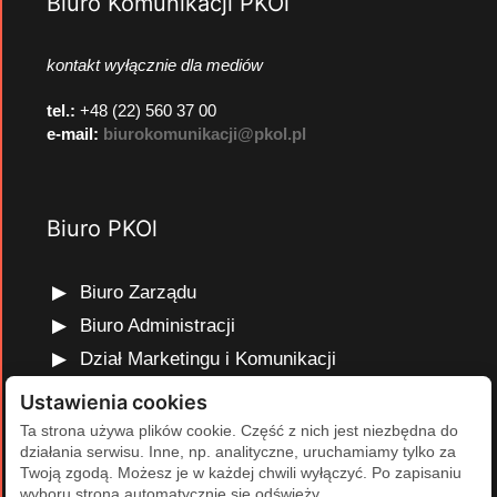
Biuro Komunikacji PKOl
kontakt wyłącznie dla mediów
tel.:
+48 (22) 560 37 00
e-mail:
biurokomunikacji@pkol.pl
Biuro PKOl
Biuro Zarządu
Biuro Administracji
Dział Marketingu i Komunikacji
Dział Edukacji Olimpijskiej
Ustawienia cookies
Dział Finansów i Kadr
Ta strona używa plików cookie. Część z nich jest niezbędna do
działania serwisu. Inne, np. analityczne, uruchamiamy tylko za
Dział Projektów Olimpijskich
Twoją zgodą. Możesz je w każdej chwili wyłączyć. Po zapisaniu
Dział Programów Rozwojowych
wyboru strona automatycznie się odświeży.