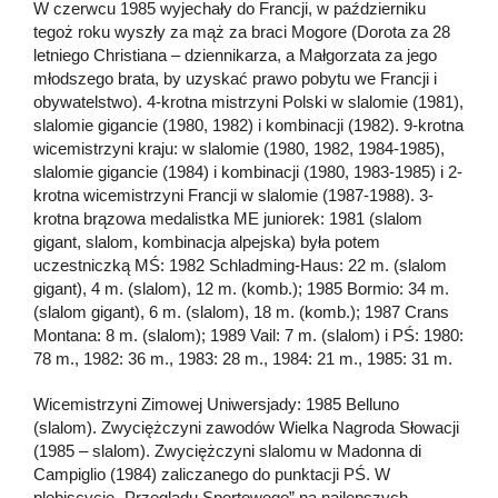
W czerwcu 1985 wyjechały do Francji, w październiku
tegoż roku wyszły za mąż za braci Mogore (Dorota za 28
letniego Christiana – dziennikarza, a Małgorzata za jego
młodszego brata, by uzyskać prawo pobytu we Francji i
obywatelstwo). 4-krotna mistrzyni Polski w slalomie (1981),
slalomie gigancie (1980, 1982) i kombinacji (1982). 9-krotna
wicemistrzyni kraju: w slalomie (1980, 1982, 1984-1985),
slalomie gigancie (1984) i kombinacji (1980, 1983-1985) i 2-
krotna wicemistrzyni Francji w slalomie (1987-1988). 3-
krotna brązowa medalistka ME juniorek: 1981 (slalom
gigant, slalom, kombinacja alpejska) była potem
uczestniczką MŚ: 1982 Schladming-Haus: 22 m. (slalom
gigant), 4 m. (slalom), 12 m. (komb.); 1985 Bormio: 34 m.
(slalom gigant), 6 m. (slalom), 18 m. (komb.); 1987 Crans
Montana: 8 m. (slalom); 1989 Vail: 7 m. (slalom) i PŚ: 1980:
78 m., 1982: 36 m., 1983: 28 m., 1984: 21 m., 1985: 31 m.
Wicemistrzyni Zimowej Uniwersjady: 1985 Belluno
(slalom). Zwyciężczyni zawodów Wielka Nagroda Słowacji
(1985 – slalom). Zwyciężczyni slalomu w Madonna di
Campiglio (1984) zaliczanego do punktacji PŚ. W
plebiscycie „Przeglądu Sportowego” na najlepszych