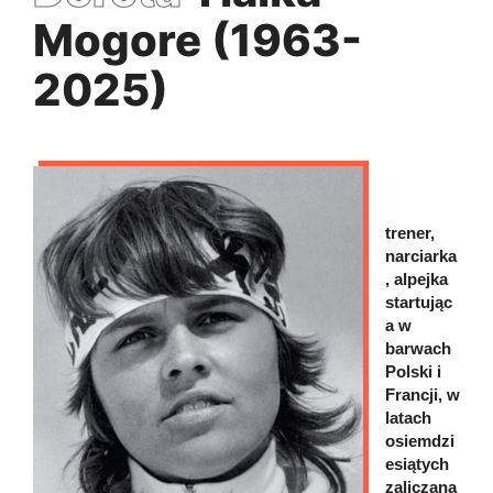
Mogore (1963-
2025)
trener,
narciarka
, alpejka
startując
a w
barwach
Polski i
Francji, w
latach
osiemdzi
esiątych
zaliczana