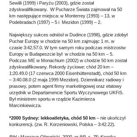
Sewilli (1999) i Paryżu (2003), gdzie został
zdyskwalifikowany. W Pucharze Świata zajmował na 50
km następujące miejsca: w Monterrey (1993) – 13, w
Podebradach (1997) – 5 i Mezidon (1999) – 2.
Największy sukces odniósł w Dudince (1998), gdzie zdobył
Puchar Europy w chodzie na 50 km zajmując 1 m. w
czasie 3:42.57.0. W tym samym roku podczas mistrzostw
Europy w Budapeszcie był w chodzie na 50 km – 5.
Podczas ME w Monachium (2002) w chodzie 50 km został
zdyskwalifikowany. Rekordy życiowe: chód 20 km –
1:20.49.0 (17 czerwca 2000 Eisenhüttenstadt), chód 50 km
– 3:40.08.0 (2 maja 1999 Mezidon). Dziennikarz radiowy i
prasowy, potem agent firmy marketingowej oraz etatowy
urzędnik w Departamencie Sportu Wyczynowego UKFiS.
Był ministrem sportu w rządzie Kazimierza
Marcinkiewicza.
*2000 Sydney: lekkoatletyka, chód 50 km
– nie ukończył
konkurencji. (zw. R. Korzeniowski, Polska – 3:42.22).
Bibl.: Magazyn Olimpijski, 2000, nr 8/9, s. 75; Kronika