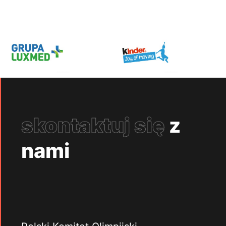
skontaktuj się
z
nami