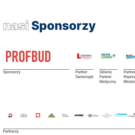
nasi
Sponsorzy
Sponsorzy
Partner
Główny
Partne
Samorządowy
Partner
Reprez
Medyczny
Młodzi
Partnerzy