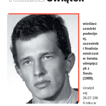
wioślarz
czwórki
podwójn
ej,
uczestnik
i finalista
mistrzost
w świata.
olimpijcz
yk z
Seulu
(1988).
Urodził
się
26.07.196
4 roku w