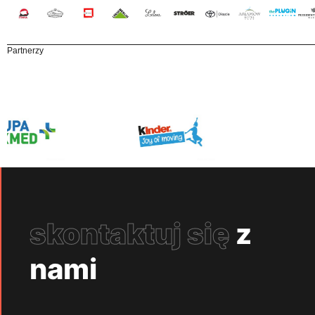
Partnerzy
skontaktuj się
z
nami