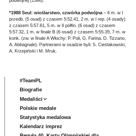
podwójnej (1986).
*1988 Seul: wioślarstwo, czwórka podwójna
– 4 m. w I
przedb. (5 osad) z czasem 5:52.41, 2 m. w I rep. (4 osady)
z czasem 5:57.61, 5 m. w II półfin. (6 osad) z czasem
5:57.32, 1 m. w finale B (6 osad) z czasem 5:55.39, 7 m. w
konk. (zw. w finale A Włochy: P. Poli, G. Farina, D. Tizzano,
A. Abbagnale). Partnerami w osadzie byli: S. Cieślakowski,
A. Krzepiński i M. Mruk.
#TeamPL
Biografie
Medaliści
Polskie medale
Statystyka medalowa
Kalendarz imprez
Reguła 40. Karty Olimpijskiej dla