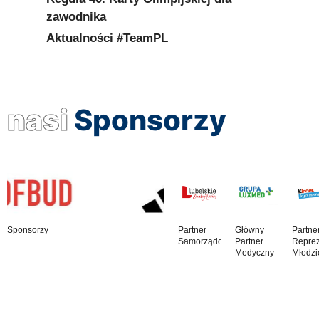
zawodnika
Aktualności #TeamPL
nasi
Sponsorzy
Sponsorzy
Partner
Główny
Partne
Samorządowy
Partner
Reprez
Medyczny
Młodzi