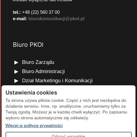
tel.:
+48 (22) 560 37 00
e-mail:
biurokomunikacji@pkol.pl
Biuro PKOl
Biuro Zarządu
Biuro Administracji
Dział Marketingu i Komunikacji
Dział Edukacji Olimpijskiej
Ustawienia cookies
Dział Finansów i Kadr
Ta strona używa plików cookie. Część z nich jest niezbędna do
działania serwisu. Inne, np. analityczne, uruchamiamy tylko za
Dział Projektów Olimpijskich
Twoją zgodą. Możesz je w każdej chwili wyłączyć. Po zapisaniu
Dział Programów Rozwojowych
wyboru strona automatycznie się odświeży.
(otwiera się w nowej karcie)
Więcej w polityce prywatności
Odrzuć wszystkie