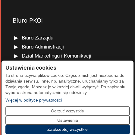
Biuro PKOl
Biuro Zarządu
Biuro Administracji
Dział Marketingu i Komunikacji
Dział Edukacji Olimpijskiej
Ustawienia cookies
Dział Finansów i Kadr
Ta strona używa plików cookie. Część z nich jest niezbędna do
działania serwisu. Inne, np. analityczne, uruchamiamy tylko za
Dział Projektów Olimpijskich
Twoją zgodą. Możesz je w każdej chwili wyłączyć. Po zapisaniu
Dział Programów Rozwojowych
wyboru strona automatycznie się odświeży.
(otwiera się w nowej karcie)
Więcej w polityce prywatności
Odrzuć wszystkie
2026 Polski Komitet Olimpijski | Projekt i realizacja:
Agencja
Ustawienia
Cumulus
.
Zaakceptuj wszystkie