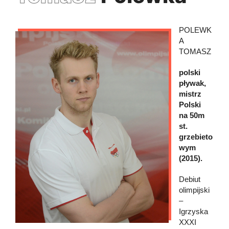
POLEWK
A
TOMASZ
polski
pływak,
mistrz
Polski
na 50m
st.
grzebieto
wym
(2015).
Debiut
olimpijski
–
Igrzyska
XXXI