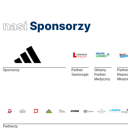
nasi
Sponsorzy
Sponsorzy
Partner
Główny
Partne
Samorządowy
Partner
Reprez
Medyczny
Młodzi
Partnerzy