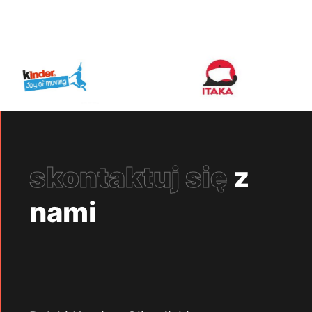
skontaktuj się
z
nami