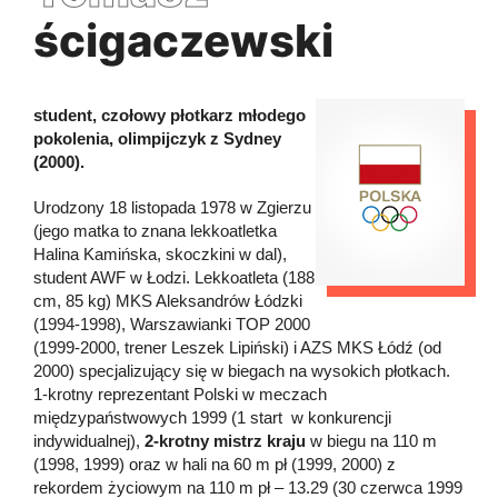
ścigaczewski
student, czołowy płotkarz młodego
pokolenia, olimpijczyk z Sydney
(2000).
Urodzony 18 listopada 1978 w Zgierzu
(jego matka to znana lekkoatletka
Halina Kamińska, skoczkini w dal),
student AWF w Łodzi. Lekkoatleta (188
cm, 85 kg) MKS Aleksandrów Łódzki
(1994-1998), Warszawianki TOP 2000
(1999-2000, trener Leszek Lipiński) i AZS MKS Łódź (od
2000) specjalizujący się w biegach na wysokich płotkach.
1-krotny reprezentant Polski w meczach
międzypaństwowych 1999 (1 start w konkurencji
indywidualnej),
2-krotny mistrz kraju
w biegu na 110 m
(1998, 1999) oraz w hali na 60 m pł (1999, 2000) z
rekordem życiowym na 110 m pł – 13.29 (30 czerwca 1999