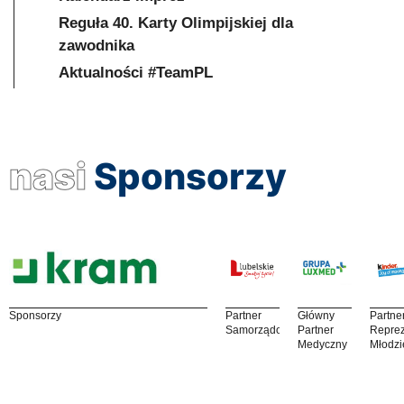
Reguła 40. Karty Olimpijskiej dla
zawodnika
Aktualności #TeamPL
nasi
Sponsorzy
Sponsorzy
Partner
Główny
Partne
Samorządowy
Partner
Reprez
Medyczny
Młodzi