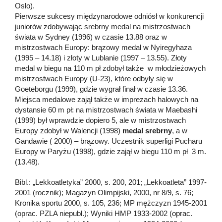
Oslo).
Pierwsze sukcesy międzynarodowe odniósł w konkurencji
juniorów zdobywając srebrny medal na mistrzostwach
świata w Sydney (1996) w czasie 13.88 oraz w
mistrzostwach Europy: brązowy medal w Nyiregyhaza
(1995 – 14.18) i złoty w Lublanie (1997 – 13.55). Złoty
medal w biegu na 110 m pł zdobył także w młodzieżowych
mistrzostwach Europy (U-23), które odbyły się w
Goeteborgu (1999), gdzie wygrał finał w czasie 13.36.
Miejsca medalowe zajął także w imprezach halowych na
dystansie 60 m pł: na mistrzostwach świata w Maebashi
(1999) był wprawdzie dopiero 5, ale w mistrzostwach
Europy zdobył w Walencji (1998)
medal srebrny
, a w
Gandawie ( 2000) – brązowy. Uczestnik superligi Pucharu
Europy w Paryżu (1998), gdzie zajął w biegu 110 m pł 3 m.
(13.48).
Bibl.: „Lekkoatletyka” 2000, s. 200, 201; „Lekkoatleta” 1997-
2001 (rocznik); Magazyn Olimpijski, 2000, nr 8/9, s. 76;
Kronika sportu 2000, s. 105, 236; MP mężczyzn 1945-2001
(oprac. PZLA niepubl.); Wyniki HMP 1933-2002 (oprac.