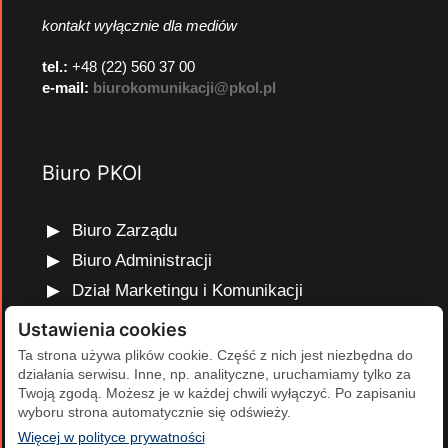
kontakt wyłącznie dla mediów
tel.:
+48 (22) 560 37 00
e-mail:
biurokomunikacji@pkol.pl
Biuro PKOl
Biuro Zarządu
Biuro Administracji
Dział Marketingu i Komunikacji
Dział Edukacji Olimpijskiej
Ustawienia cookies
Dział Finansów i Kadr
Ta strona używa plików cookie. Część z nich jest niezbędna do
działania serwisu. Inne, np. analityczne, uruchamiamy tylko za
Dział Projektów Olimpijskich
Twoją zgodą. Możesz je w każdej chwili wyłączyć. Po zapisaniu
Dział Programów Rozwojowych
wyboru strona automatycznie się odświeży.
(otwiera się w nowej karcie)
Więcej w polityce prywatności