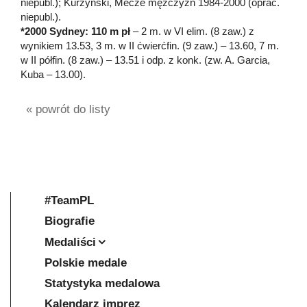
niepubl.); Kurzyński, Mecze mężczyzn 1984-2000 (oprac.
niepubl.).
*2000 Sydney: 110 m pł
– 2 m. w VI elim. (8 zaw.) z
wynikiem 13.53, 3 m. w II ćwierćfin. (9 zaw.) – 13.60, 7 m.
w II półfin. (8 zaw.) – 13.51 i odp. z konk. (zw. A. Garcia,
Kuba – 13.00).
« powrót do listy
#TeamPL
Biografie
Medaliści
Polskie medale
Statystyka medalowa
Kalendarz imprez