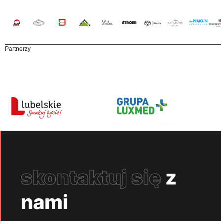
Partnerzy
skontaktuj się
z
nami