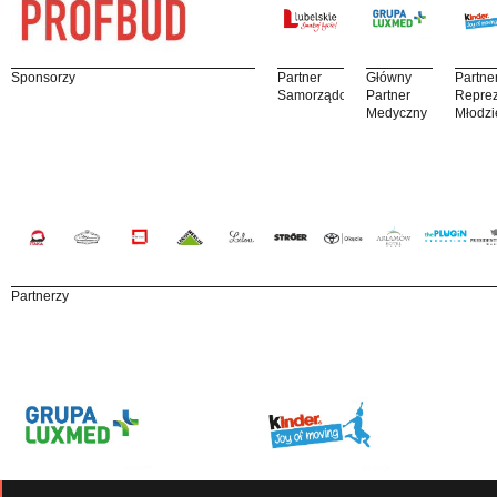
Sponsorzy
Partner
Główny
Partne
Samorządowy
Partner
Reprez
Medyczny
Młodzi
Partnerzy