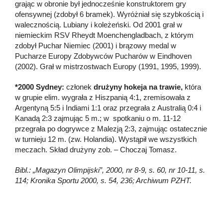
grając w obronie był jednocześnie konstruktorem gry
ofensywnej (zdobył 6 bramek). Wyróżniał się szybkością i
walecznością. Lubiany i koleżeński. Od 2001 grał w
niemieckim RSV Rheydt Moenchengladbach, z którym
zdobył Puchar Niemiec (2001) i brązowy medal w
Pucharze Europy Zdobywców Pucharów w Eindhoven
(2002). Grał w mistrzostwach Europy (1991, 1995, 1999).
*2000 Sydney:
członek
drużyny hokeja na trawie,
która
w grupie elim. wygrała z Hiszpanią 4:1, zremisowała z
Argentyną 5:5 i Indiami 1:1 oraz przegrała z Australią 0:4 i
Kanadą 2:3 zajmując 5 m.; w spotkaniu o m. 11-12
przegrała po dogrywce z Malezją 2:3, zajmując ostatecznie
w turnieju 12 m. (zw. Holandia). Wystąpił we wszystkich
meczach. Skład drużyny zob. – Choczaj Tomasz.
Bibl.: „Magazyn Olimpijski”, 2000, nr 8-9, s. 60, nr 10-11, s.
114; Kronika Sportu 2000, s. 54, 236; Archiwum PZHT.