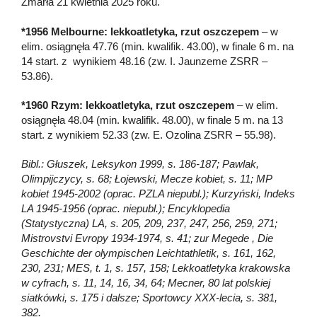
Zmarła 21 kwietnia 2025 roku.
*1956 Melbourne: lekkoatletyka, rzut oszczepem
– w
elim. osiągnęła 47.76 (min. kwalifik. 43.00), w finale 6 m. na
14 start. z wynikiem 48.16 (zw. I. Jaunzeme ZSRR –
53.86).
*1960 Rzym: lekkoatletyka, rzut oszczepem
– w elim.
osiągnęła 48.04 (min. kwalifik. 48.00), w finale 5 m. na 13
start. z wynikiem 52.33 (zw. E. Ozolina ZSRR – 55.98).
Bibl.: Głuszek, Leksykon 1999, s. 186-187; Pawlak,
Olimpijczycy, s. 68; Łojewski, Mecze kobiet, s. 11; MP
kobiet 1945-2002 (oprac. PZLA niepubl.); Kurzyński, Indeks
LA 1945-1956 (oprac. niepubl.); Encyklopedia
(Statystyczna) LA, s. 205, 209, 237, 247, 256, 259, 271;
Mistrovstvi Evropy 1934-1974, s. 41; zur Megede , Die
Geschichte der olympischen Leichtathletik, s. 161, 162,
230, 231; MES, t. 1, s. 157, 158; Lekkoatletyka krakowska
w cyfrach, s. 11, 14, 16, 34, 64; Mecner, 80 lat polskiej
siatkówki, s. 175 i dalsze; Sportowcy XXX-lecia, s. 381,
382.