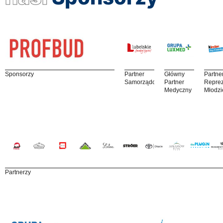
Sponsorzy
Partner
Główny
Partne
Samorządowy
Partner
Reprez
Medyczny
Młodzi
Partnerzy