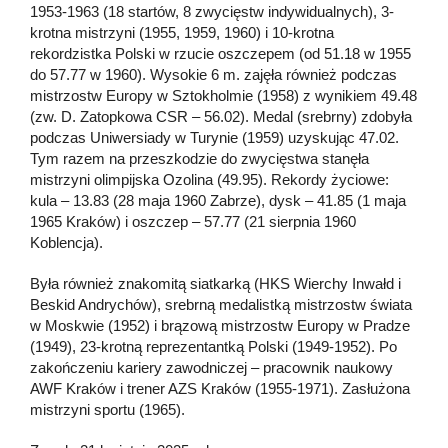
1953-1963 (18 startów, 8 zwycięstw indywidualnych), 3-
krotna mistrzyni (1955, 1959, 1960) i 10-krotna
rekordzistka Polski w rzucie oszczepem (od 51.18 w 1955
do 57.77 w 1960). Wysokie 6 m. zajęła również podczas
mistrzostw Europy w Sztokholmie (1958) z wynikiem 49.48
(zw. D. Zatopkowa CSR – 56.02). Medal (srebrny) zdobyła
podczas Uniwersiady w Turynie (1959) uzyskując 47.02.
Tym razem na przeszkodzie do zwycięstwa stanęła
mistrzyni olimpijska Ozolina (49.95). Rekordy życiowe:
kula – 13.83 (28 maja 1960 Zabrze), dysk – 41.85 (1 maja
1965 Kraków) i oszczep – 57.77 (21 sierpnia 1960
Koblencja).
Była również znakomitą siatkarką (HKS Wierchy Inwałd i
Beskid Andrychów), srebrną medalistką mistrzostw świata
w Moskwie (1952) i brązową mistrzostw Europy w Pradze
(1949), 23-krotną reprezentantką Polski (1949-1952). Po
zakończeniu kariery zawodniczej – pracownik naukowy
AWF Kraków i trener AZS Kraków (1955-1971). Zasłużona
mistrzyni sportu (1965).