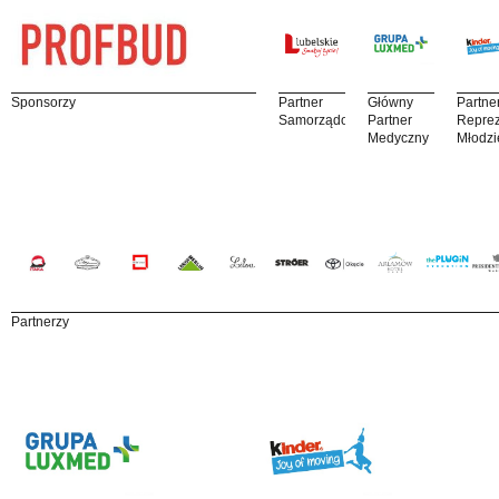
Sponsorzy
Partner
Główny
Partne
Samorządowy
Partner
Reprez
Medyczny
Młodzi
Partnerzy