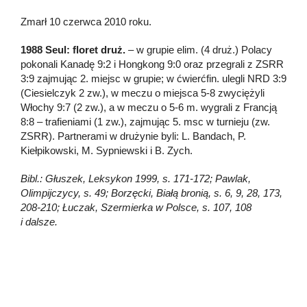
Zmarł 10 czerwca 2010 roku.
1988 Seul: floret druż.
– w grupie elim. (4 druż.) Polacy
pokonali Kanadę 9:2 i Hongkong 9:0 oraz przegrali z ZSRR
3:9 zajmując 2. miejsc w grupie; w ćwierćfin. ulegli NRD 3:9
(Ciesielczyk 2 zw.), w meczu o miejsca 5-8 zwyciężyli
Włochy 9:7 (2 zw.), a w meczu o 5-6 m. wygrali z Francją
8:8 – trafieniami (1 zw.), zajmując 5. msc w turnieju (zw.
ZSRR). Partnerami w drużynie byli: L. Bandach, P.
Kiełpikowski, M. Sypniewski i B. Zych.
Bibl.: Głuszek, Leksykon 1999, s. 171-172; Pawlak,
Olimpijczycy, s. 49; Borzęcki, Białą bronią, s. 6, 9, 28, 173,
208-210; Łuczak, Szermierka w Polsce, s. 107, 108
i dalsze.