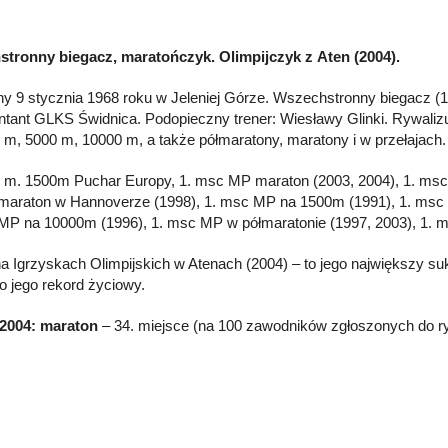
tronny biegacz, maratończyk. Olimpijczyk z Aten (2004).
y 9 stycznia 1968 roku w Jeleniej Górze. Wszechstronny biegacz (1
ntant GLKS Świdnica. Podopieczny trener: Wiesławy Glinki. Rywaliz
 m, 5000 m, 10000 m, a także półmaratony, maratony i w przełajach.
. m. 1500m Puchar Europy, 1. msc MP maraton (2003, 2004), 1. msc
maraton w Hannoverze (1998), 1. msc MP na 1500m (1991), 1. ms
MP na 10000m (1996), 1. msc MP w półmaratonie (1997, 2003), 1. m
na Igrzyskach Olimpijskich w Atenach (2004) – to jego największy s
to jego rekord życiowy.
 2004: maraton
– 34. miejsce (na 100 zawodników zgłoszonych do ry