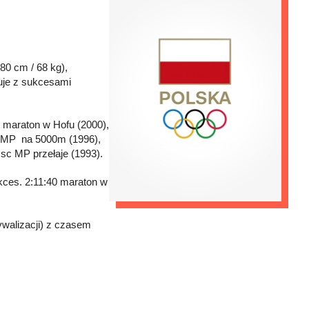
80 cm / 68 kg),
uje z sukcesami
 maraton w Hofu (2000),
c MP na 5000m (1996),
sc MP przełaje (1993).
ukces. 2:11:40 maraton w
walizacji) z czasem