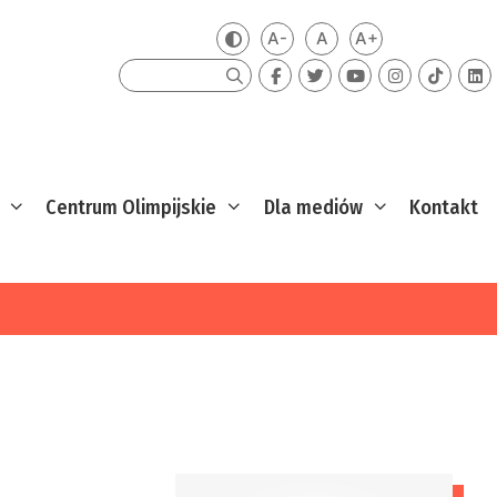
A-
A
A+
Zmień kontrast
Mniejsza czcionka
Domyślna czcionka
Większa czcion
Szukaj
Centrum Olimpijskie
Dla mediów
Kontakt