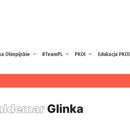
ka Olimpijskie
#TeamPL
PKOl
Edukacja PKOl
aldemar
Glinka