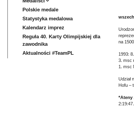
Medaliści
Polskie medale
wszechs
Statystyka medalowa
Kalendarz imprez
Urodzon
repreze
Reguła 40. Karty Olimpijskiej dla
na 1500
zawodnika
Aktualności #TeamPL
1993: 8
3. msc 
1. msc 
Udział 
Hofu – 
*Ateny
2:19:47.