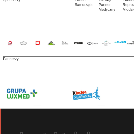
Samorządowy
Partner
Reprez
Medyczny
Młodzi
Partnerzy