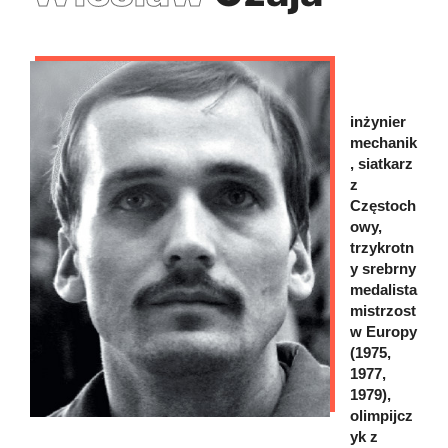
inżynier
mechanik
, siatkarz
z
Częstoch
owy,
trzykrotn
y srebrny
medalista
mistrzost
w Europy
(1975,
1977,
1979),
olimpijcz
yk z