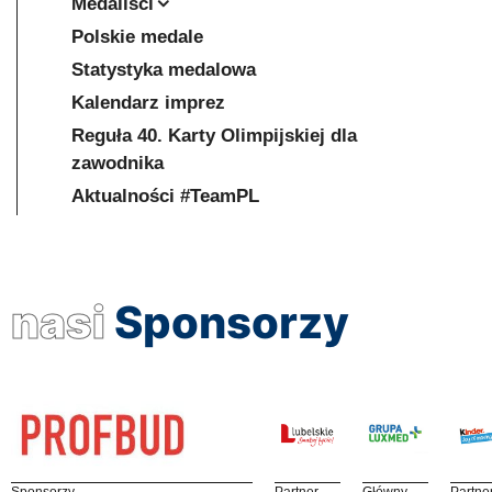
Medaliści
Polskie medale
Statystyka medalowa
Kalendarz imprez
Reguła 40. Karty Olimpijskiej dla
zawodnika
Aktualności #TeamPL
nasi
Sponsorzy
Sponsorzy
Partner
Główny
Partne