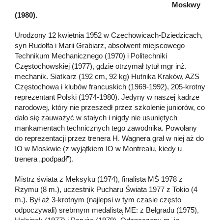
Moskwy
(1980).
Urodzony 12 kwietnia 1952 w Czechowicach-Dziedzicach,
syn Rudolfa i Marii Grabiarz, absolwent miejscowego
Technikum Mechanicznego (1970) i Politechniki
Częstochowskiej (1977), gdzie otrzymał tytuł mgr inż.
mechanik. Siatkarz (192 cm, 92 kg) Hutnika Kraków, AZS
Częstochowa i klubów francuskich (1969-1992), 205-krotny
reprezentant Polski (1974-1980). Jedyny w naszej kadrze
narodowej, który nie przeszedł przez szkolenie juniorów, co
dało się zauważyć w stałych i nigdy nie usuniętych
mankamentach technicznych tego zawodnika. Powołany
do reprezentacji przez trenera H. Wagnera grał w niej aż do
IO w Moskwie (z wyjątkiem IO w Montrealu, kiedy u
trenera „podpadł”).
Mistrz świata z Meksyku (1974), finalista MŚ 1978 z
Rzymu (8 m.), uczestnik Pucharu Świata 1977 z Tokio (4
m.). Był aż 3-krotnym (najlepsi w tym czasie często
odpoczywali) srebrnym medalistą ME: z Belgradu (1975),