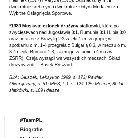
Helsinek (1977) i Paryża (1979). Odznaczony m. in.
dwukrotnie srebrnym i dwukrotnie złotym Medalem za
Wybitne Osiągnięcia Sportowe.
*1980 Moskwa: członek drużyny siatkówki
, która po
zwycięstwach nad Jugosławią 3:1, Rumunią 3:1 i Libią 3:0
oraz porażce z Brazylią 2:3 zajęła 1 m. w grupie; w
spotkaniu o m. 1-4 przegrała z Bułgarią 0:3, w meczu o m.
3-4 uległa Rumunii 1:3, zajmując w turnieju 4 m.(zw.
ZSRR). Czaja wystąpił we wszystkich meczach. Skład
drużyny zob. – Bosek Ryszard.
Bibl.: Głuszek, Leksykon 1999, s. 173; Pawlak,
Olimpijczycy, s. 51; MES, t. 1, s. 124-125; Mecner, 80 lat
siatkówki, s. 109 i dalsze.
#TeamPL
Biografie