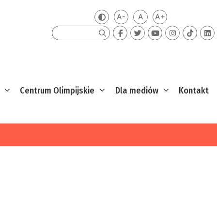
A-
A
A+
Zmień kontrast
Mniejsza czcionka
Domyślna czcionka
Większa czcion
Szukaj
Centrum Olimpijskie
Dla mediów
Kontakt