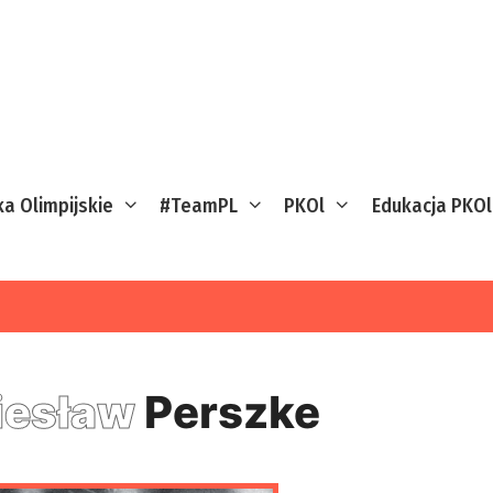
ka Olimpijskie
#TeamPL
PKOl
Edukacja PKOl
iesław
Perszke