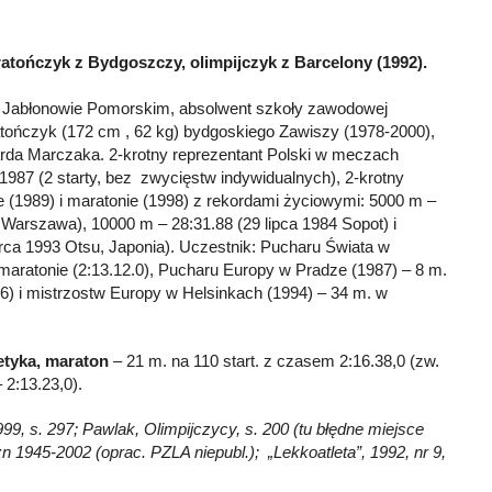
atończyk z Bydgoszczy, olimpijczyk z Barcelony (1992).
w Jabłonowie Pomorskim, absolwent szkoły zawodowej
tończyk (172 cm , 62 kg) bydgoskiego Zawiszy (1978-2000),
rda Marczaka. 2-krotny reprezentant Polski w meczach
87 (2 starty, bez zwycięstw indywidualnych), 2-krotny
ie (1989) i maratonie (1998) z rekordami życiowymi: 5000 m –
Warszawa), 10000 m – 28:31.88 (29 lipca 1984 Sopot) i
rca 1993 Otsu, Japonia). Uczestnik: Pucharu Świata w
maratonie (2:13.12.0), Pucharu Europy w Pradze (1987) – 8 m.
6) i mistrzostw Europy w Helsinkach (1994) – 34 m. w
etyka, maraton
– 21 m. na 110 start. z czasem 2:16.38,0 (zw.
2:13.23,0).
99, s. 297; Pawlak, Olimpijczycy, s. 200 (tu błędne miejsce
 1945-2002 (oprac. PZLA niepubl.); „Lekkoatleta”, 1992, nr 9,