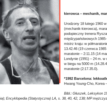
kierowca – mechanik, mar
Urodzony 18 lutego 1960 
(mechanik-kierowca), mara
podopieczny trenera Rysza
międzypaństwowych 1985-19
mistrz kraju: w półmaraton
13.42.46 (19 czerwca 1985 
maratonie – 2:11.15 (14 ma
Londynie (1991) – 24 m. w 
w biegu na 5000 m (14.28.4
maratonie (2:17.35.0).
*1992 Barcelona: lekkoatl
Hwang Young-Cho, Korea – 
Bibl.: Głuszek, Leksykon 19
ia); Encyklopedia (Statystyczna) LA, s. 38, 40, 42, 138; MP mężczyzn