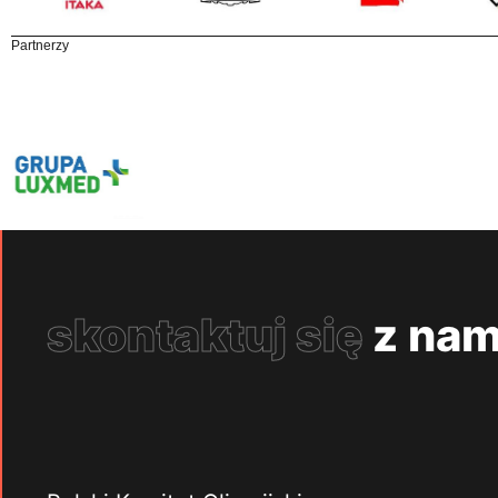
Partnerzy
skontaktuj się
z nam