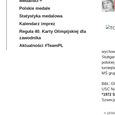
Medaliści
Polskie medale
Statystyka medalowa
Kalendarz imprez
Reguła 40. Karty Olimpijskiej dla
zawodnika
Aktualności #TeamPL
wychowa
Stuttga
polskie
turniej
MŚ grup
Bibl.: 
USC Now
*1972 
Szwecją
« powr