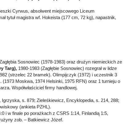
nieszki Cyrwus, absolwent miejscowego Liceum
ł tytuł magistra wf. Hokeista (177 cm, 72 kg), napastnik,
Zagłębia Sosnowiec (1978-1983) oraz drużyn niemieckich ze
y Targ),
1980-1983 (Zagłębie Sosnowiec) rozegrał w lidze
982 (strzelec 22 bramek). Olimpijczyk (1972) i uczestnik 3
. (1973 Moskwa, 1974 Helsinki, 1975 RFN) oraz 1 turnieju o
karza. Współwłaściciel firmy handlowej.
 Igrzyska, s. 879; Zieleśkiewicz, Encyklopedia, s. 214, 288;
wiskowy (ankieta PZHL).
0 i w finale po porażkach z CSRS 1:14, Finlandią 1:5,
rużyny zob. – Batkiewicz Józef.