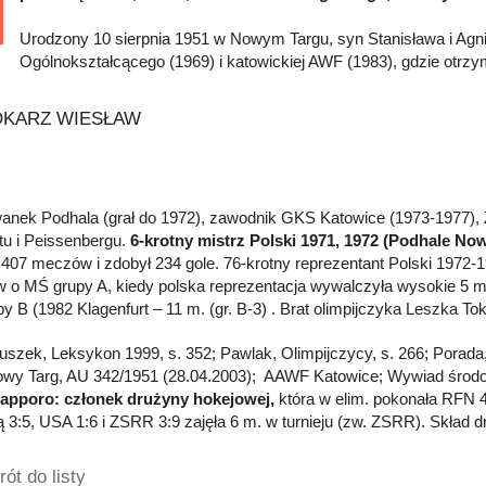
Urodzony 10 sierpnia 1951 w Nowym Targu, syn Stanisława i Ag
Ogólnokształcącego (1969) i katowickiej AWF (1983), gdzie otrzyma
nek Podhala (grał do 1972), zawodnik GKS Katowice (1973-1977), 
rtu i Peissenbergu.
6-krotny mistrz Polski 1971, 1972 (Podhale Now
j 407 meczów i zdobył 234 gole. 76-krotny reprezentant Polski 1972-1
ów o MŚ grupy A, kiedy polska reprezentacja wywalczyła wysokie 5 m
y B (1982 Klagenfurt – 11 m. (gr. B-3) . Brat olimpijczyka Leszka To
Głuszek, Leksykon 1999, s. 352; Pawlak, Olimpijczycy, s. 266; Porada,
y Targ, AU 342/1951 (28.04.2003); AAWF Katowice; Wywiad środo
Sapporo: członek drużyny hokejowej,
która w elim. pokonała RFN 4:
 3:5, USA 1:6 i ZSRR 3:9 zajęła 6 m. w turnieju (zw. ZSRR). Skład d
ót do listy