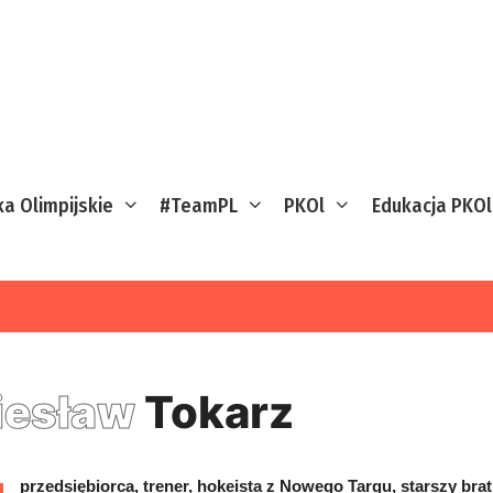
ka Olimpijskie
#TeamPL
PKOl
Edukacja PKOl
iesław
Tokarz
przedsiębiorca, trener, hokeista z Nowego Targu, starszy brat