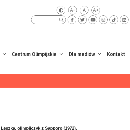
A-
A
A+
Zmień kontrast
Mniejsza czcionka
Domyślna czcionka
Większa czcion
Szukaj
Centrum Olimpijskie
Dla mediów
Kontakt
 Leszka, olimpijczyk z Sapporo (1972).