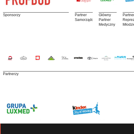
Sponsorzy
Partner
Główny
Partne
Samorządowy
Partner
Reprez
Medyczny
Młodzi
Partnerzy