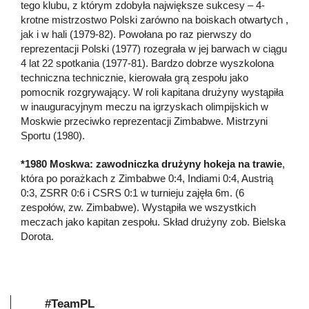
tego klubu, z którym zdobyła największe sukcesy – 4-
krotne mistrzostwo Polski zarówno na boiskach otwartych ,
jak i w hali (1979-82). Powołana po raz pierwszy do
reprezentacji Polski (1977) rozegrała w jej barwach w ciągu
4 lat 22 spotkania (1977-81). Bardzo dobrze wyszkolona
techniczna technicznie, kierowała grą zespołu jako
pomocnik rozgrywający. W roli kapitana drużyny wystąpiła
w inauguracyjnym meczu na igrzyskach olimpijskich w
Moskwie przeciwko reprezentacji Zimbabwe. Mistrzyni
Sportu (1980).
*1980 Moskwa:
zawodniczka drużyny hokeja na trawie
,
która po porażkach z Zimbabwe 0:4, Indiami 0:4, Austrią
0:3, ZSRR 0:6 i CSRS 0:1 w turnieju zajęła 6m. (6
zespołów, zw. Zimbabwe). Wystąpiła we wszystkich
meczach jako kapitan zespołu. Skład drużyny zob. Bielska
Dorota.
#TeamPL