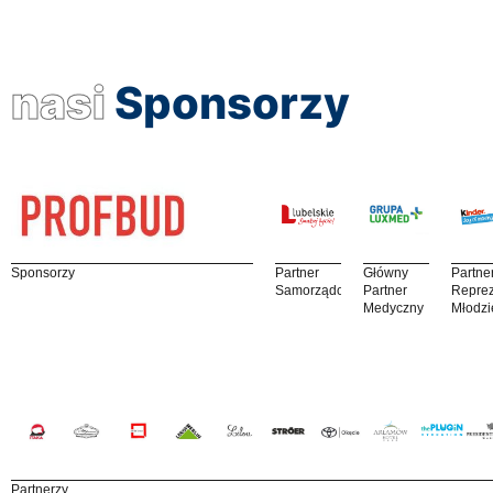
nasi
Sponsorzy
Sponsorzy
Partner
Główny
Partne
Samorządowy
Partner
Reprez
Medyczny
Młodzi
Partnerzy