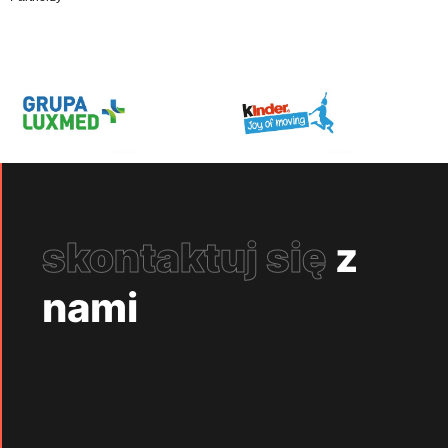
skontaktuj się
z
nami