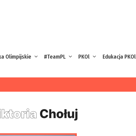
ka Olimpijskie
#TeamPL
PKOl
Edukacja PKOl
ktoria
Chołuj