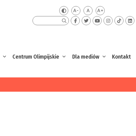
A-
A
A+
Zmień kontrast
Mniejsza czcionka
Domyślna czcionka
Większa czcion
Szukaj
Centrum Olimpijskie
Dla mediów
Kontakt