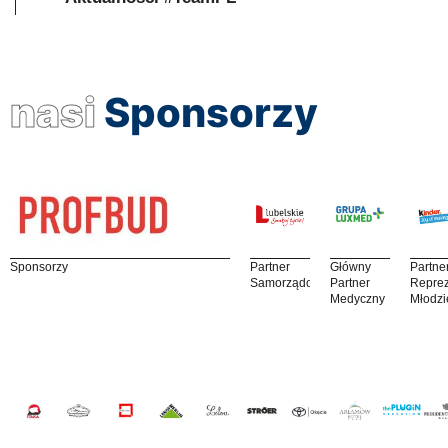
nasi
Sponsorzy
Sponsorzy
Partner
Główny
Partne
Samorządowy
Partner
Reprez
Medyczny
Młodzi