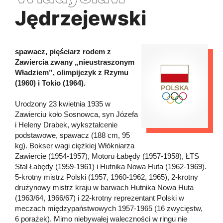
Jędrzejewski
spawacz, pięściarz rodem z
Zawiercia zwany „nieustraszonym
Władziem”, olimpijczyk z Rzymu
(1960) i Tokio (1964).
Urodzony 23 kwietnia 1935 w
Zawierciu koło Sosnowca, syn Józefa
i Heleny Drabek, wykształcenie
podstawowe, spawacz (188 cm, 95
kg). Bokser wagi ciężkiej Włókniarza
Zawiercie (1954-1957), Motoru Łabędy (1957-1958), ŁTS
Stal Łabędy (1959-1961) i Hutnika Nowa Huta (1962-1969).
5-krotny mistrz Polski (1957, 1960-1962, 1965), 2-krotny
drużynowy mistrz kraju w barwach Hutnika Nowa Huta
(1963/64, 1966/67) i 22-krotny reprezentant Polski w
meczach międzypaństwowych 1957-1965 (16 zwycięstw,
6 porażek). Mimo niebywałej waleczności w ringu nie