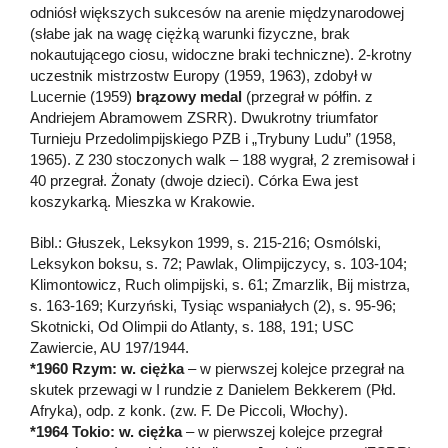
odniósł większych sukcesów na arenie międzynarodowej
(słabe jak na wagę ciężką warunki fizyczne, brak
nokautującego ciosu, widoczne braki techniczne). 2-krotny
uczestnik mistrzostw Europy (1959, 1963), zdobył w
Lucernie (1959)
brązowy medal
(przegrał w półfin. z
Andriejem Abramowem ZSRR). Dwukrotny triumfator
Turnieju Przedolimpijskiego PZB i „Trybuny Ludu” (1958,
1965). Z 230 stoczonych walk – 188 wygrał, 2 zremisował i
40 przegrał. Żonaty (dwoje dzieci). Córka Ewa jest
koszykarką. Mieszka w Krakowie.
Bibl.: Głuszek, Leksykon 1999, s. 215-216; Osmólski,
Leksykon boksu, s. 72; Pawlak, Olimpijczycy, s. 103-104;
Klimontowicz, Ruch olimpijski, s. 61; Zmarzlik, Bij mistrza,
s. 163-169; Kurzyński, Tysiąc wspaniałych (2), s. 95-96;
Skotnicki, Od Olimpii do Atlanty, s. 188, 191; USC
Zawiercie, AU 197/1944.
*1960 Rzym: w. ciężka
– w pierwszej kolejce przegrał na
skutek przewagi w I rundzie z Danielem Bekkerem (Płd.
Afryka), odp. z konk. (zw. F. De Piccoli, Włochy).
*1964 Tokio: w. ciężka
– w pierwszej kolejce przegrał