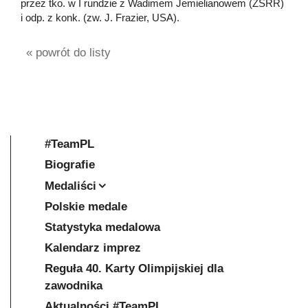
przez tko. w I rundzie z Wadimem Jemielianowem (ZSRR)
i odp. z konk. (zw. J. Frazier, USA).
« powrót do listy
#TeamPL
Biografie
Medaliści
Polskie medale
Statystyka medalowa
Kalendarz imprez
Reguła 40. Karty Olimpijskiej dla
zawodnika
Aktualności #TeamPL