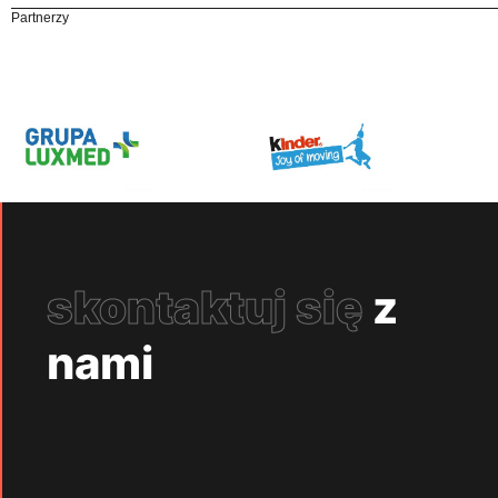
Partnerzy
skontaktuj się
z
nami